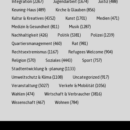
Integration
(2267)
Jugendarbeit
(1674)
Justiz
(488)
Keuning-Haus
(489)
Kirche & Glauben
(856)
Kultur & Kreatives
(4352)
Kunst
(1701)
Medien
(471)
Medizin & Gesundheit
(811)
Musik
(1287)
Nachhaltigkeit
(426)
Politik
(5381)
Polizei
(1239)
Quartiersmanagement
(460)
Rat
(981)
Rechtsextremismus
(1167)
Refugees Welcome
(904)
Religion
(570)
Soziales
(4443)
Sport
(757)
Stadtentwicklung & -planung
(1133)
Umweltschutz & Klima
(1108)
Uncategorized
(917)
Veranstaltung
(5027)
Verkehr & Mobilität
(1056)
Wahlen
(474)
Wirtschaft & Verbraucher
(3816)
Wissenschaft
(467)
Wohnen
(784)