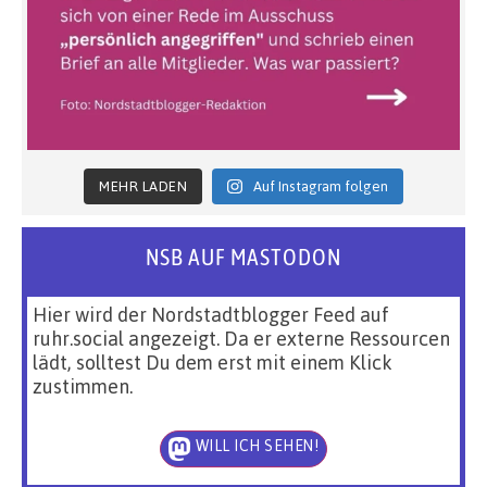
MEHR LADEN
Auf Instagram folgen
NSB AUF MASTODON
Hier wird der Nordstadtblogger Feed auf
ruhr.social angezeigt. Da er externe Ressourcen
lädt, solltest Du dem erst mit einem Klick
zustimmen.
WILL ICH SEHEN!