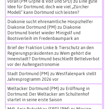
voran (PM Grpne & Volt und SPD)
zu
Eine gute
Idee für Dortmund, doch wie viel „Zürcher
Modell“ kann Dortmund sich leisten?
Diakonie sucht ehrenamtliche Hospizhelfer
Diakonie Dortmund (PM)
zu
Diakonie
Dortmund bietet wieder Minigolf und
Bootsverleih im Fredenbaumpark an
Brief der Fraktion Linke & Tierschutz an den
Regierungspräsidenten
zu
Wem gehört die
Innenstadt? Dortmund beschließt Bettelverbot
vor der Außengastronomie
Stadt Dortmund (PM)
zu
Westfalenpark stellt
Jahresprogramm 2026 vor
Weltacker Dortmund (PM)
zu
Eröffnung in
Dortmund: Der Weltacker am Schultenhof
startet in seine erste Saison
MdL Anja Butschkau (SPD) (PM)
zu
Mission