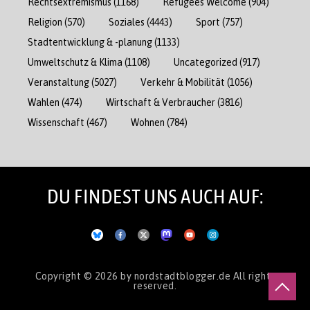
Rechtsextremismus
(1168)
Refugees Welcome
(904)
Religion
(570)
Soziales
(4443)
Sport
(757)
Stadtentwicklung & -planung
(1133)
Umweltschutz & Klima
(1108)
Uncategorized
(917)
Veranstaltung
(5027)
Verkehr & Mobilität
(1056)
Wahlen
(474)
Wirtschaft & Verbraucher
(3816)
Wissenschaft
(467)
Wohnen
(784)
DU FINDEST UNS AUCH AUF:
Copyright © 2026
by nordstadtblogger.de
All rights
reserved.