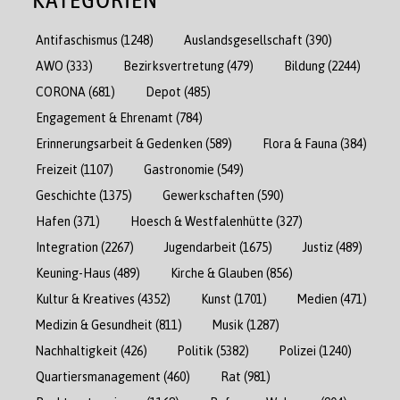
Antifaschismus
(1248)
Auslandsgesellschaft
(390)
AWO
(333)
Bezirksvertretung
(479)
Bildung
(2244)
CORONA
(681)
Depot
(485)
Engagement & Ehrenamt
(784)
Erinnerungsarbeit & Gedenken
(589)
Flora & Fauna
(384)
Freizeit
(1107)
Gastronomie
(549)
Geschichte
(1375)
Gewerkschaften
(590)
Hafen
(371)
Hoesch & Westfalenhütte
(327)
Integration
(2267)
Jugendarbeit
(1675)
Justiz
(489)
Keuning-Haus
(489)
Kirche & Glauben
(856)
Kultur & Kreatives
(4352)
Kunst
(1701)
Medien
(471)
Medizin & Gesundheit
(811)
Musik
(1287)
Nachhaltigkeit
(426)
Politik
(5382)
Polizei
(1240)
Quartiersmanagement
(460)
Rat
(981)