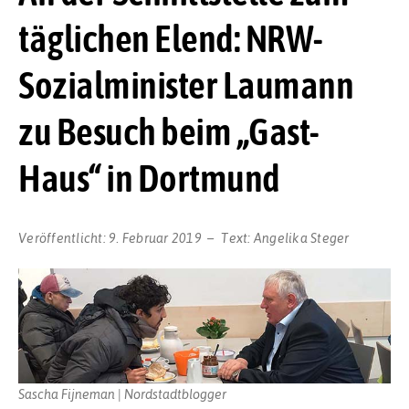
täglichen Elend: NRW-
Sozialminister Laumann
zu Besuch beim „Gast-
Haus“ in Dortmund
Veröffentlicht:
9. Februar 2019
Text:
Angelika Steger
Sascha Fijneman | Nordstadtblogger