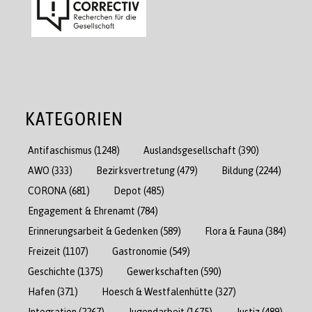
KATEGORIEN
Antifaschismus
(1248)
Auslandsgesellschaft
(390)
AWO
(333)
Bezirksvertretung
(479)
Bildung
(2244)
CORONA
(681)
Depot
(485)
Engagement & Ehrenamt
(784)
Erinnerungsarbeit & Gedenken
(589)
Flora & Fauna
(384)
Freizeit
(1107)
Gastronomie
(549)
Geschichte
(1375)
Gewerkschaften
(590)
Hafen
(371)
Hoesch & Westfalenhütte
(327)
Integration
(2267)
Jugendarbeit
(1675)
Justiz
(489)