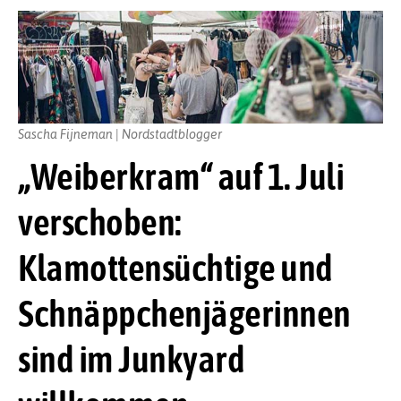
Sascha Fijneman | Nordstadtblogger
„Weiberkram“ auf 1. Juli
verschoben:
Klamottensüchtige und
Schnäppchenjägerinnen
sind im Junkyard