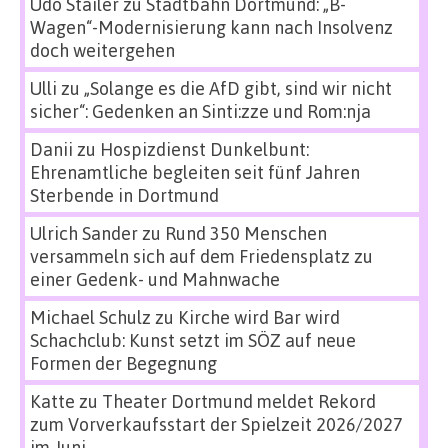
Udo Stailer
zu
Stadtbahn Dortmund: „B-
Wagen“-Modernisierung kann nach Insolvenz
doch weitergehen
Ulli
zu
„Solange es die AfD gibt, sind wir nicht
sicher“: Gedenken an Sinti:zze und Rom:nja
Danii
zu
Hospizdienst Dunkelbunt:
Ehrenamtliche begleiten seit fünf Jahren
Sterbende in Dortmund
Ulrich Sander
zu
Rund 350 Menschen
versammeln sich auf dem Friedensplatz zu
einer Gedenk- und Mahnwache
Michael Schulz
zu
Kirche wird Bar wird
Schachclub: Kunst setzt im SÖZ auf neue
Formen der Begegnung
Katte
zu
Theater Dortmund meldet Rekord
zum Vorverkaufsstart der Spielzeit 2026/2027
im Juni