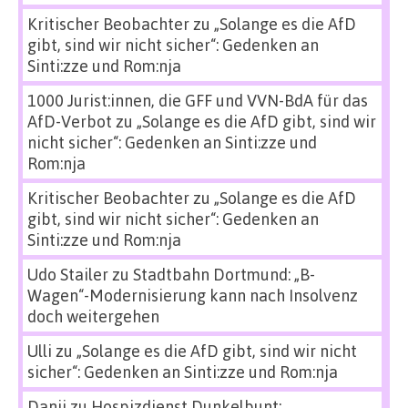
Kritischer Beobachter
zu
„Solange es die AfD
gibt, sind wir nicht sicher“: Gedenken an
Sinti:zze und Rom:nja
1000 Jurist:innen, die GFF und VVN-BdA für das
AfD-Verbot
zu
„Solange es die AfD gibt, sind wir
nicht sicher“: Gedenken an Sinti:zze und
Rom:nja
Kritischer Beobachter
zu
„Solange es die AfD
gibt, sind wir nicht sicher“: Gedenken an
Sinti:zze und Rom:nja
Udo Stailer
zu
Stadtbahn Dortmund: „B-
Wagen“-Modernisierung kann nach Insolvenz
doch weitergehen
Ulli
zu
„Solange es die AfD gibt, sind wir nicht
sicher“: Gedenken an Sinti:zze und Rom:nja
Danii
zu
Hospizdienst Dunkelbunt: