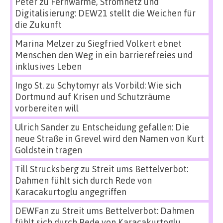
Peter
zu
Fernwärme, Stromnetz und
Digitalisierung: DEW21 stellt die Weichen für
die Zukunft
Marina Melzer
zu
Siegfried Volkert ebnet
Menschen den Weg in ein barrierefreies und
inklusives Leben
Ingo St.
zu
Schytomyr als Vorbild: Wie sich
Dortmund auf Krisen und Schutzräume
vorbereiten will
Ulrich Sander
zu
Entscheidung gefallen: Die
neue Straße in Grevel wird den Namen von Kurt
Goldstein tragen
Till Strucksberg
zu
Streit ums Bettelverbot:
Dahmen fühlt sich durch Rede von
Karacakurtoglu angegriffen
DEWFan
zu
Streit ums Bettelverbot: Dahmen
fühlt sich durch Rede von Karacakurtoglu