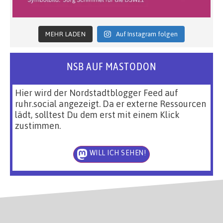
MEHR LADEN
Auf Instagram folgen
NSB AUF MASTODON
Hier wird der Nordstadtblogger Feed auf
ruhr.social angezeigt. Da er externe Ressourcen
lädt, solltest Du dem erst mit einem Klick
zustimmen.
WILL ICH SEHEN!