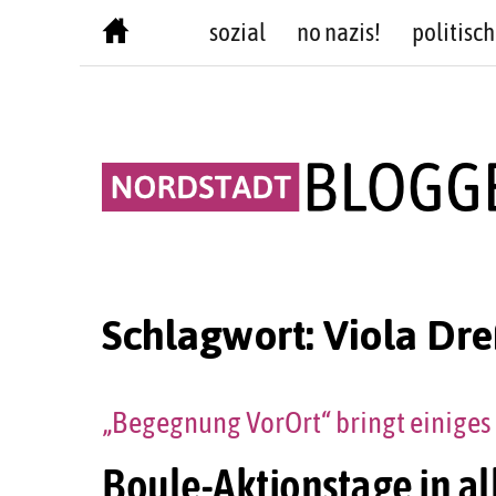
Skip
sozial
no nazis!
politisch
to
content
Schlagwort:
Viola Dre
„Begegnung VorOrt“ bringt einiges 
Boule-Aktionstage in al