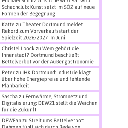
Michael Schulz
zu
Kirche wird Bar wird
Schachclub: Kunst setzt im SÖZ auf neue
Formen der Begegnung
Katte
zu
Theater Dortmund meldet
Rekord zum Vorverkaufsstart der
Spielzeit 2026/2027 im Juni
Christel Loock
zu
Wem gehört die
Innenstadt? Dortmund beschließt
Bettelverbot vor der Außengastronomie
Peter
zu
IHK Dortmund: Industrie klagt
über hohe Energiepreise und fehlende
Planbarkeit
Sascha
zu
Fernwärme, Stromnetz und
Digitalisierung: DEW21 stellt die Weichen
für die Zukunft
DEWFan
zu
Streit ums Bettelverbot:
Dahmen fühlt sich durch Rede von