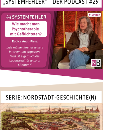
„SYSTEMFEHLER“ – DER PODCAST #29
SERIE: NORDSTADT-GESCHICHTE(N)