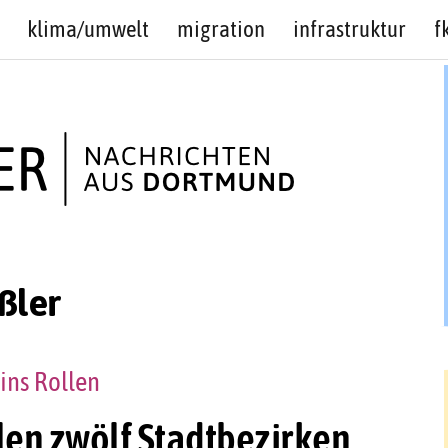
klima/umwelt
migration
infrastruktur
f
ßler
ins Rollen
len zwölf Stadtbezirken