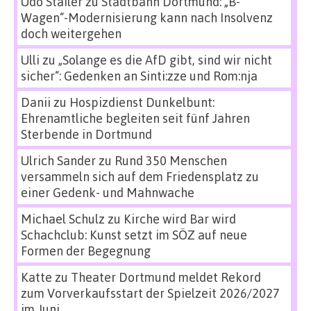
Udo Stailer
zu
Stadtbahn Dortmund: „B-
Wagen“-Modernisierung kann nach Insolvenz
doch weitergehen
Ulli
zu
„Solange es die AfD gibt, sind wir nicht
sicher“: Gedenken an Sinti:zze und Rom:nja
Danii
zu
Hospizdienst Dunkelbunt:
Ehrenamtliche begleiten seit fünf Jahren
Sterbende in Dortmund
Ulrich Sander
zu
Rund 350 Menschen
versammeln sich auf dem Friedensplatz zu
einer Gedenk- und Mahnwache
Michael Schulz
zu
Kirche wird Bar wird
Schachclub: Kunst setzt im SÖZ auf neue
Formen der Begegnung
Katte
zu
Theater Dortmund meldet Rekord
zum Vorverkaufsstart der Spielzeit 2026/2027
im Juni