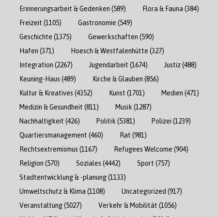
Erinnerungsarbeit & Gedenken
(589)
Flora & Fauna
(384)
Freizeit
(1105)
Gastronomie
(549)
Geschichte
(1375)
Gewerkschaften
(590)
Hafen
(371)
Hoesch & Westfalenhütte
(327)
Integration
(2267)
Jugendarbeit
(1674)
Justiz
(488)
Keuning-Haus
(489)
Kirche & Glauben
(856)
Kultur & Kreatives
(4352)
Kunst
(1701)
Medien
(471)
Medizin & Gesundheit
(811)
Musik
(1287)
Nachhaltigkeit
(426)
Politik
(5381)
Polizei
(1239)
Quartiersmanagement
(460)
Rat
(981)
Rechtsextremismus
(1167)
Refugees Welcome
(904)
Religion
(570)
Soziales
(4442)
Sport
(757)
Stadtentwicklung & -planung
(1133)
Umweltschutz & Klima
(1108)
Uncategorized
(917)
Veranstaltung
(5027)
Verkehr & Mobilität
(1056)