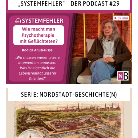
„SYSTEMFEHLER“ – DER PODCAST #29
SERIE: NORDSTADT-GESCHICHTE(N)