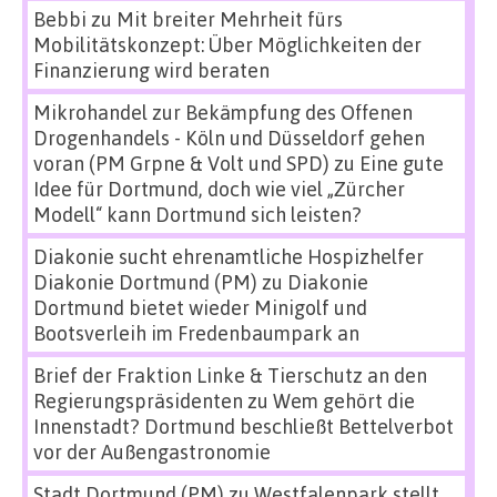
Bebbi
zu
Mit breiter Mehrheit fürs
Mobilitätskonzept: Über Möglichkeiten der
Finanzierung wird beraten
Mikrohandel zur Bekämpfung des Offenen
Drogenhandels - Köln und Düsseldorf gehen
voran (PM Grpne & Volt und SPD)
zu
Eine gute
Idee für Dortmund, doch wie viel „Zürcher
Modell“ kann Dortmund sich leisten?
Diakonie sucht ehrenamtliche Hospizhelfer
Diakonie Dortmund (PM)
zu
Diakonie
Dortmund bietet wieder Minigolf und
Bootsverleih im Fredenbaumpark an
Brief der Fraktion Linke & Tierschutz an den
Regierungspräsidenten
zu
Wem gehört die
Innenstadt? Dortmund beschließt Bettelverbot
vor der Außengastronomie
Stadt Dortmund (PM)
zu
Westfalenpark stellt