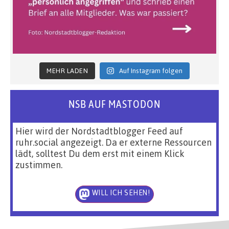
MEHR LADEN
Auf Instagram folgen
NSB AUF MASTODON
Hier wird der Nordstadtblogger Feed auf
ruhr.social angezeigt. Da er externe Ressourcen
lädt, solltest Du dem erst mit einem Klick
zustimmen.
WILL ICH SEHEN!