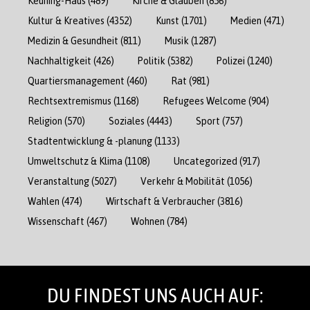
Keuning-Haus
(489)
Kirche & Glauben
(856)
Kultur & Kreatives
(4352)
Kunst
(1701)
Medien
(471)
Medizin & Gesundheit
(811)
Musik
(1287)
Nachhaltigkeit
(426)
Politik
(5382)
Polizei
(1240)
Quartiersmanagement
(460)
Rat
(981)
Rechtsextremismus
(1168)
Refugees Welcome
(904)
Religion
(570)
Soziales
(4443)
Sport
(757)
Stadtentwicklung & -planung
(1133)
Umweltschutz & Klima
(1108)
Uncategorized
(917)
Veranstaltung
(5027)
Verkehr & Mobilität
(1056)
Wahlen
(474)
Wirtschaft & Verbraucher
(3816)
Wissenschaft
(467)
Wohnen
(784)
DU FINDEST UNS AUCH AUF: