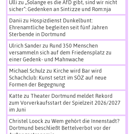
Ulli
zu
„Solange es die AfD gibt, sind wir nicht
sicher“: Gedenken an Sinti:zze und Rom:nja
Danii
zu
Hospizdienst Dunkelbunt:
Ehrenamtliche begleiten seit fünf Jahren
Sterbende in Dortmund
Ulrich Sander
zu
Rund 350 Menschen
versammeln sich auf dem Friedensplatz zu
einer Gedenk- und Mahnwache
Michael Schulz
zu
Kirche wird Bar wird
Schachclub: Kunst setzt im SÖZ auf neue
Formen der Begegnung
Katte
zu
Theater Dortmund meldet Rekord
zum Vorverkaufsstart der Spielzeit 2026/2027
im Juni
Christel Loock
zu
Wem gehört die Innenstadt?
Dortmund beschließt Bettelverbot vor der