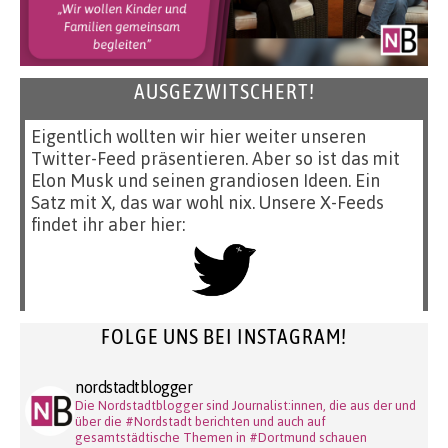
AUSGEZWITSCHERT!
Eigentlich wollten wir hier weiter unseren
Twitter-Feed präsentieren. Aber so ist das mit
Elon Musk und seinen grandiosen Ideen. Ein
Satz mit X, das war wohl nix. Unsere X-Feeds
findet ihr aber hier:
FOLGE UNS BEI INSTAGRAM!
nordstadtblogger
Die Nordstadtblogger sind Journalist:innen, die aus der und
über die #Nordstadt berichten und auch auf
gesamtstädtische Themen in #Dortmund schauen