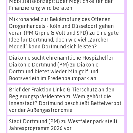
Mobilitätskonzept: Über Möglichkeiten der
Finanzierung wird beraten
Mikrohandel zur Bekämpfung des Offenen
Drogenhandels - Köln und Düsseldorf gehen
voran (PM Grpne & Volt und SPD)
zu
Eine gute
Idee für Dortmund, doch wie viel „Zürcher
Modell“ kann Dortmund sich leisten?
Diakonie sucht ehrenamtliche Hospizhelfer
Diakonie Dortmund (PM)
zu
Diakonie
Dortmund bietet wieder Minigolf und
Bootsverleih im Fredenbaumpark an
Brief der Fraktion Linke & Tierschutz an den
Regierungspräsidenten
zu
Wem gehört die
Innenstadt? Dortmund beschließt Bettelverbot
vor der Außengastronomie
Stadt Dortmund (PM)
zu
Westfalenpark stellt
Jahresprogramm 2026 vor