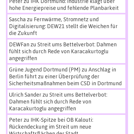
Peter
zu
IHK Dortmund: Industrie klagt über
hohe Energiepreise und fehlende Planbarkeit
Sascha
zu
Fernwärme, Stromnetz und
Digitalisierung: DEW21 stellt die Weichen für
die Zukunft
DEWFan
zu
Streit ums Bettelverbot: Dahmen
fühlt sich durch Rede von Karacakurtoglu
angegriffen
Grüne Jugend Dortmund (PM)
zu
Anschlag in
Berlin führt zu einer Überprüfung der
Sicherheitsmaßnahmen beim CSD in Dortmund
Ulrich Sander
zu
Streit ums Bettelverbot:
Dahmen fühlt sich durch Rede von
Karacakurtoglu angegriffen
Peter
zu
IHK-Spitze bei OB Kalouti:
Rückendeckung im Streit um neue
Wirtschaftsflächen der Stadt