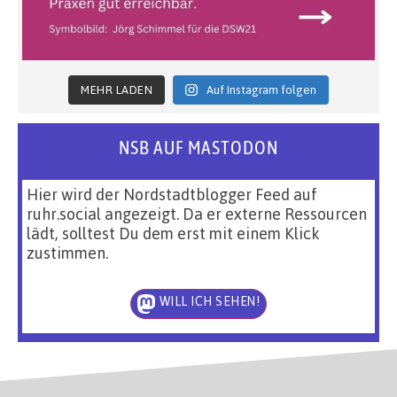
MEHR LADEN
Auf Instagram folgen
NSB AUF MASTODON
Hier wird der Nordstadtblogger Feed auf
ruhr.social angezeigt. Da er externe Ressourcen
lädt, solltest Du dem erst mit einem Klick
zustimmen.
WILL ICH SEHEN!