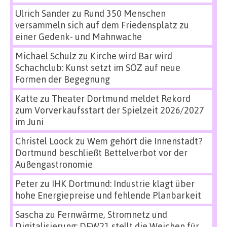
Ulrich Sander
zu
Rund 350 Menschen
versammeln sich auf dem Friedensplatz zu
einer Gedenk- und Mahnwache
Michael Schulz
zu
Kirche wird Bar wird
Schachclub: Kunst setzt im SÖZ auf neue
Formen der Begegnung
Katte
zu
Theater Dortmund meldet Rekord
zum Vorverkaufsstart der Spielzeit 2026/2027
im Juni
Christel Loock
zu
Wem gehört die Innenstadt?
Dortmund beschließt Bettelverbot vor der
Außengastronomie
Peter
zu
IHK Dortmund: Industrie klagt über
hohe Energiepreise und fehlende Planbarkeit
Sascha
zu
Fernwärme, Stromnetz und
Digitalisierung: DEW21 stellt die Weichen für