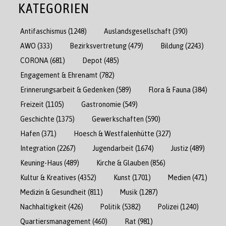
KATEGORIEN
Antifaschismus
(1248)
Auslandsgesellschaft
(390)
AWO
(333)
Bezirksvertretung
(479)
Bildung
(2243)
CORONA
(681)
Depot
(485)
Engagement & Ehrenamt
(782)
Erinnerungsarbeit & Gedenken
(589)
Flora & Fauna
(384)
Freizeit
(1105)
Gastronomie
(549)
Geschichte
(1375)
Gewerkschaften
(590)
Hafen
(371)
Hoesch & Westfalenhütte
(327)
Integration
(2267)
Jugendarbeit
(1674)
Justiz
(489)
Keuning-Haus
(489)
Kirche & Glauben
(856)
Kultur & Kreatives
(4352)
Kunst
(1701)
Medien
(471)
Medizin & Gesundheit
(811)
Musik
(1287)
Nachhaltigkeit
(426)
Politik
(5382)
Polizei
(1240)
Quartiersmanagement
(460)
Rat
(981)