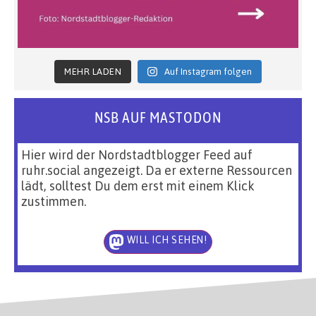
MEHR LADEN
Auf Instagram folgen
NSB AUF MASTODON
Hier wird der Nordstadtblogger Feed auf
ruhr.social angezeigt. Da er externe Ressourcen
lädt, solltest Du dem erst mit einem Klick
zustimmen.
WILL ICH SEHEN!