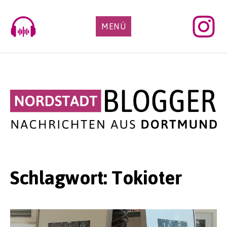
Skip
to
MENÜ
content
Schlagwort:
Tokioter