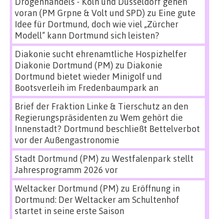
Drogenhandels - Köln und Düsseldorf gehen
voran (PM Grpne & Volt und SPD)
zu
Eine gute
Idee für Dortmund, doch wie viel „Zürcher
Modell“ kann Dortmund sich leisten?
Diakonie sucht ehrenamtliche Hospizhelfer
Diakonie Dortmund (PM)
zu
Diakonie
Dortmund bietet wieder Minigolf und
Bootsverleih im Fredenbaumpark an
Brief der Fraktion Linke & Tierschutz an den
Regierungspräsidenten
zu
Wem gehört die
Innenstadt? Dortmund beschließt Bettelverbot
vor der Außengastronomie
Stadt Dortmund (PM)
zu
Westfalenpark stellt
Jahresprogramm 2026 vor
Weltacker Dortmund (PM)
zu
Eröffnung in
Dortmund: Der Weltacker am Schultenhof
startet in seine erste Saison