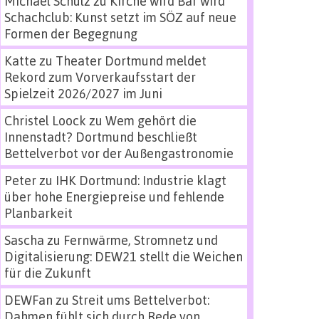
Michael Schulz
zu
Kirche wird Bar wird
Schachclub: Kunst setzt im SÖZ auf neue
Formen der Begegnung
Katte
zu
Theater Dortmund meldet
Rekord zum Vorverkaufsstart der
Spielzeit 2026/2027 im Juni
Christel Loock
zu
Wem gehört die
Innenstadt? Dortmund beschließt
Bettelverbot vor der Außengastronomie
Peter
zu
IHK Dortmund: Industrie klagt
über hohe Energiepreise und fehlende
Planbarkeit
Sascha
zu
Fernwärme, Stromnetz und
Digitalisierung: DEW21 stellt die Weichen
für die Zukunft
DEWFan
zu
Streit ums Bettelverbot:
Dahmen fühlt sich durch Rede von