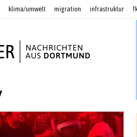
klima/umwelt
migration
infrastruktur
f
y