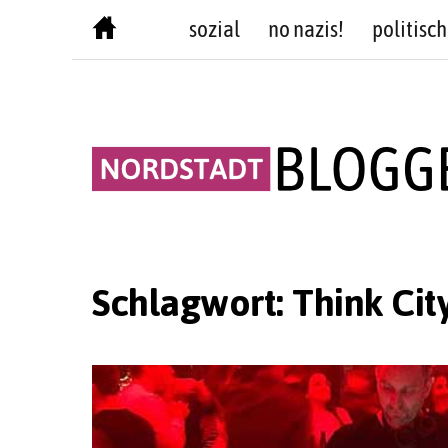
Skip
sozial
no nazis!
politisch
to
content
Schlagwort:
Think Cit