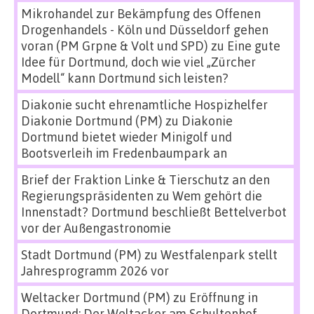
Mikrohandel zur Bekämpfung des Offenen
Drogenhandels - Köln und Düsseldorf gehen
voran (PM Grpne & Volt und SPD)
zu
Eine gute
Idee für Dortmund, doch wie viel „Zürcher
Modell“ kann Dortmund sich leisten?
Diakonie sucht ehrenamtliche Hospizhelfer
Diakonie Dortmund (PM)
zu
Diakonie
Dortmund bietet wieder Minigolf und
Bootsverleih im Fredenbaumpark an
Brief der Fraktion Linke & Tierschutz an den
Regierungspräsidenten
zu
Wem gehört die
Innenstadt? Dortmund beschließt Bettelverbot
vor der Außengastronomie
Stadt Dortmund (PM)
zu
Westfalenpark stellt
Jahresprogramm 2026 vor
Weltacker Dortmund (PM)
zu
Eröffnung in
Dortmund: Der Weltacker am Schultenhof