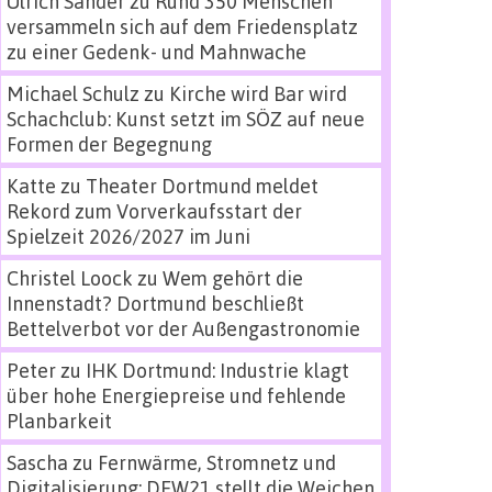
Ulrich Sander
zu
Rund 350 Menschen
versammeln sich auf dem Friedensplatz
zu einer Gedenk- und Mahnwache
Michael Schulz
zu
Kirche wird Bar wird
Schachclub: Kunst setzt im SÖZ auf neue
Formen der Begegnung
Katte
zu
Theater Dortmund meldet
Rekord zum Vorverkaufsstart der
Spielzeit 2026/2027 im Juni
Christel Loock
zu
Wem gehört die
Innenstadt? Dortmund beschließt
Bettelverbot vor der Außengastronomie
Peter
zu
IHK Dortmund: Industrie klagt
über hohe Energiepreise und fehlende
Planbarkeit
Sascha
zu
Fernwärme, Stromnetz und
Digitalisierung: DEW21 stellt die Weichen