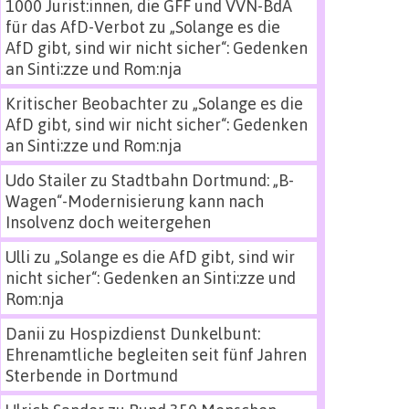
1000 Jurist:innen, die GFF und VVN-BdA
für das AfD-Verbot
zu
„Solange es die
AfD gibt, sind wir nicht sicher“: Gedenken
an Sinti:zze und Rom:nja
Kritischer Beobachter
zu
„Solange es die
AfD gibt, sind wir nicht sicher“: Gedenken
an Sinti:zze und Rom:nja
Udo Stailer
zu
Stadtbahn Dortmund: „B-
Wagen“-Modernisierung kann nach
Insolvenz doch weitergehen
Ulli
zu
„Solange es die AfD gibt, sind wir
nicht sicher“: Gedenken an Sinti:zze und
Rom:nja
Danii
zu
Hospizdienst Dunkelbunt:
Ehrenamtliche begleiten seit fünf Jahren
Sterbende in Dortmund