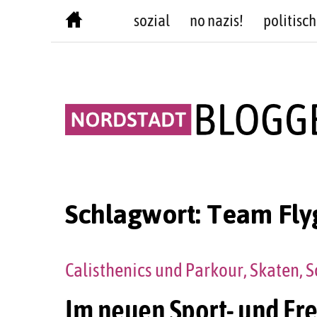
Skip
sozial
no nazis!
politisch
to
content
Schlagwort:
Team Fly
Calisthenics und Parkour, Skaten,
Im neuen Sport- und Fr