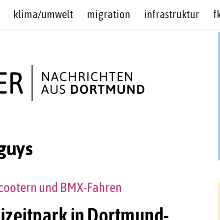
klima/umwelt
migration
infrastruktur
f
guys
 Scootern und BMX-Fahren
eizeitpark in Dortmund-