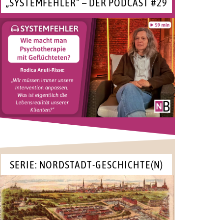
„SYSTEMFEHLER“ – DER PODCAST #29
SERIE: NORDSTADT-GESCHICHTE(N)