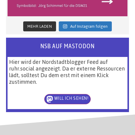
MEHR LADEN
Auf Instagram folgen
NSB AUF MASTODON
Hier wird der Nordstadtblogger Feed auf
ruhr.social angezeigt. Da er externe Ressourcen
lädt, solltest Du dem erst mit einem Klick
zustimmen.
WILL ICH SEHEN!