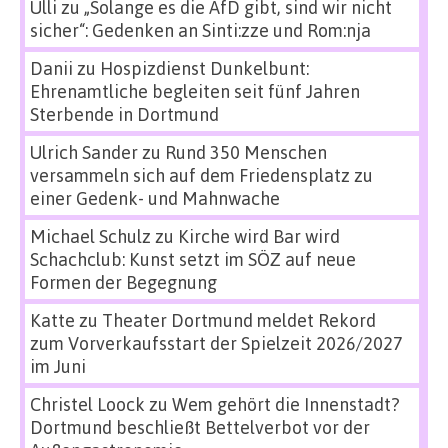
Ulli
zu
„Solange es die AfD gibt, sind wir nicht
sicher“: Gedenken an Sinti:zze und Rom:nja
Danii
zu
Hospizdienst Dunkelbunt:
Ehrenamtliche begleiten seit fünf Jahren
Sterbende in Dortmund
Ulrich Sander
zu
Rund 350 Menschen
versammeln sich auf dem Friedensplatz zu
einer Gedenk- und Mahnwache
Michael Schulz
zu
Kirche wird Bar wird
Schachclub: Kunst setzt im SÖZ auf neue
Formen der Begegnung
Katte
zu
Theater Dortmund meldet Rekord
zum Vorverkaufsstart der Spielzeit 2026/2027
im Juni
Christel Loock
zu
Wem gehört die Innenstadt?
Dortmund beschließt Bettelverbot vor der