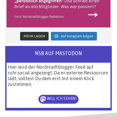
MEHR LADEN
Auf Instagram folgen
NSB AUF MASTODON
Hier wird der Nordstadtblogger Feed auf
ruhr.social angezeigt. Da er externe Ressourcen
lädt, solltest Du dem erst mit einem Klick
zustimmen.
WILL ICH SEHEN!