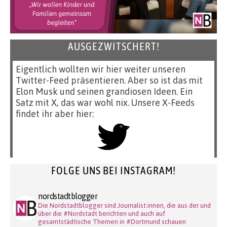
AUSGEZWITSCHERT!
Eigentlich wollten wir hier weiter unseren
Twitter-Feed präsentieren. Aber so ist das mit
Elon Musk und seinen grandiosen Ideen. Ein
Satz mit X, das war wohl nix. Unsere X-Feeds
findet ihr aber hier:
FOLGE UNS BEI INSTAGRAM!
nordstadtblogger
Die Nordstadtblogger sind Journalist:innen, die aus der und
über die #Nordstadt berichten und auch auf
gesamtstädtische Themen in #Dortmund schauen