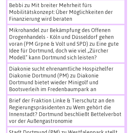
Bebbi
zu
Mit breiter Mehrheit fürs
Mobilitätskonzept: Über Möglichkeiten der
Finanzierung wird beraten
Mikrohandel zur Bekämpfung des Offenen
Drogenhandels - Köln und Düsseldorf gehen
voran (PM Grpne & Volt und SPD)
zu
Eine gute
Idee für Dortmund, doch wie viel „Zürcher
Modell“ kann Dortmund sich leisten?
Diakonie sucht ehrenamtliche Hospizhelfer
Diakonie Dortmund (PM)
zu
Diakonie
Dortmund bietet wieder Minigolf und
Bootsverleih im Fredenbaumpark an
Brief der Fraktion Linke & Tierschutz an den
Regierungspräsidenten
zu
Wem gehört die
Innenstadt? Dortmund beschließt Bettelverbot
vor der Außengastronomie
Stadt Dortmund (PM)
zu
Westfalenpark stellt