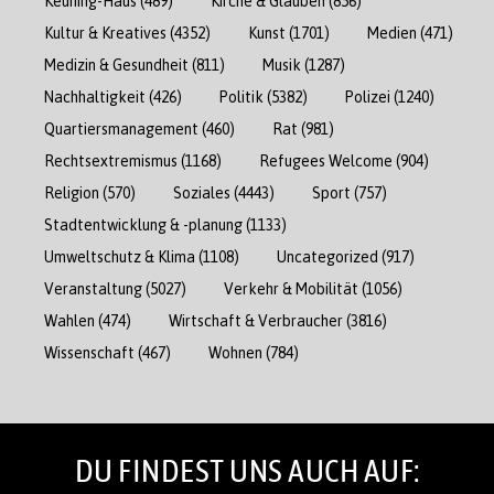
Keuning-Haus
(489)
Kirche & Glauben
(856)
Kultur & Kreatives
(4352)
Kunst
(1701)
Medien
(471)
Medizin & Gesundheit
(811)
Musik
(1287)
Nachhaltigkeit
(426)
Politik
(5382)
Polizei
(1240)
Quartiersmanagement
(460)
Rat
(981)
Rechtsextremismus
(1168)
Refugees Welcome
(904)
Religion
(570)
Soziales
(4443)
Sport
(757)
Stadtentwicklung & -planung
(1133)
Umweltschutz & Klima
(1108)
Uncategorized
(917)
Veranstaltung
(5027)
Verkehr & Mobilität
(1056)
Wahlen
(474)
Wirtschaft & Verbraucher
(3816)
Wissenschaft
(467)
Wohnen
(784)
DU FINDEST UNS AUCH AUF: