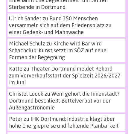
Ehrenamtliche begleiten seit fünf Jahren
Sterbende in Dortmund
Ulrich Sander
zu
Rund 350 Menschen
versammeln sich auf dem Friedensplatz zu
einer Gedenk- und Mahnwache
Michael Schulz
zu
Kirche wird Bar wird
Schachclub: Kunst setzt im SÖZ auf neue
Formen der Begegnung
Katte
zu
Theater Dortmund meldet Rekord
zum Vorverkaufsstart der Spielzeit 2026/2027
im Juni
Christel Loock
zu
Wem gehört die Innenstadt?
Dortmund beschließt Bettelverbot vor der
Außengastronomie
Peter
zu
IHK Dortmund: Industrie klagt über
hohe Energiepreise und fehlende Planbarkeit