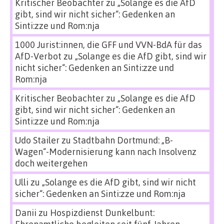
Kritischer Beobachter
zu
„Solange es die AfD
gibt, sind wir nicht sicher“: Gedenken an
Sinti:zze und Rom:nja
1000 Jurist:innen, die GFF und VVN-BdA für das
AfD-Verbot
zu
„Solange es die AfD gibt, sind wir
nicht sicher“: Gedenken an Sinti:zze und
Rom:nja
Kritischer Beobachter
zu
„Solange es die AfD
gibt, sind wir nicht sicher“: Gedenken an
Sinti:zze und Rom:nja
Udo Stailer
zu
Stadtbahn Dortmund: „B-
Wagen“-Modernisierung kann nach Insolvenz
doch weitergehen
Ulli
zu
„Solange es die AfD gibt, sind wir nicht
sicher“: Gedenken an Sinti:zze und Rom:nja
Danii
zu
Hospizdienst Dunkelbunt: