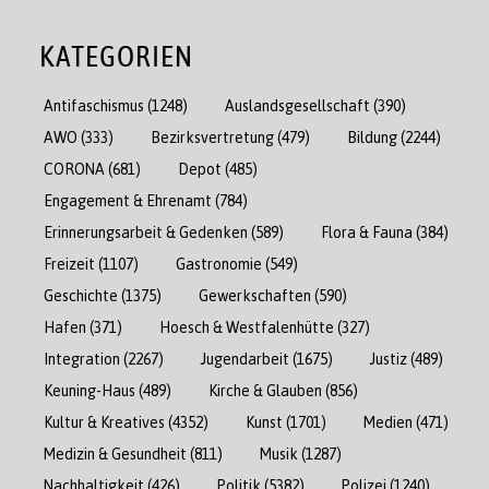
KATEGORIEN
Antifaschismus
(1248)
Auslandsgesellschaft
(390)
AWO
(333)
Bezirksvertretung
(479)
Bildung
(2244)
CORONA
(681)
Depot
(485)
Engagement & Ehrenamt
(784)
Erinnerungsarbeit & Gedenken
(589)
Flora & Fauna
(384)
Freizeit
(1107)
Gastronomie
(549)
Geschichte
(1375)
Gewerkschaften
(590)
Hafen
(371)
Hoesch & Westfalenhütte
(327)
Integration
(2267)
Jugendarbeit
(1675)
Justiz
(489)
Keuning-Haus
(489)
Kirche & Glauben
(856)
Kultur & Kreatives
(4352)
Kunst
(1701)
Medien
(471)
Medizin & Gesundheit
(811)
Musik
(1287)
Nachhaltigkeit
(426)
Politik
(5382)
Polizei
(1240)