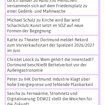
Ulrich Sander
zu
Rund 350 Menschen
versammeln sich auf dem Friedensplatz zu
einer Gedenk- und Mahnwache
Michael Schulz
zu
Kirche wird Bar wird
Schachclub: Kunst setzt im SÖZ auf neue
Formen der Begegnung
Katte
zu
Theater Dortmund meldet Rekord
zum Vorverkaufsstart der Spielzeit 2026/2027
im Juni
Christel Loock
zu
Wem gehört die Innenstadt?
Dortmund beschließt Bettelverbot vor der
Außengastronomie
Peter
zu
IHK Dortmund: Industrie klagt über
hohe Energiepreise und fehlende Planbarkeit
Sascha
zu
Fernwärme, Stromnetz und
Digitalisierung: DEW21 stellt die Weichen für
die Zukunft