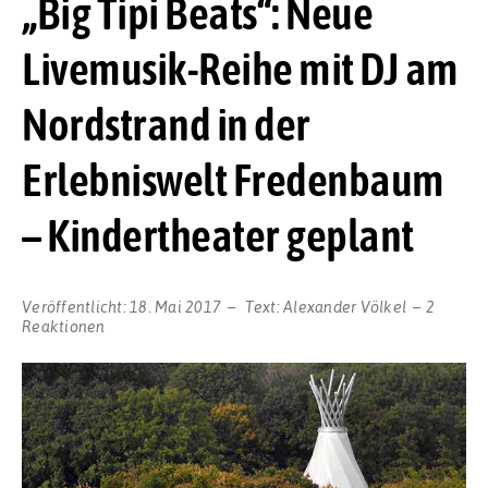
„Big Tipi Beats“: Neue
Livemusik-Reihe mit DJ am
Nordstrand in der
Erlebniswelt Fredenbaum
– Kindertheater geplant
Veröffentlicht:
18. Mai 2017
Text:
Alexander Völkel
2
Reaktionen