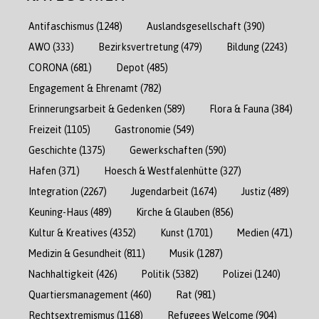
Antifaschismus
(1248)
Auslandsgesellschaft
(390)
AWO
(333)
Bezirksvertretung
(479)
Bildung
(2243)
CORONA
(681)
Depot
(485)
Engagement & Ehrenamt
(782)
Erinnerungsarbeit & Gedenken
(589)
Flora & Fauna
(384)
Freizeit
(1105)
Gastronomie
(549)
Geschichte
(1375)
Gewerkschaften
(590)
Hafen
(371)
Hoesch & Westfalenhütte
(327)
Integration
(2267)
Jugendarbeit
(1674)
Justiz
(489)
Keuning-Haus
(489)
Kirche & Glauben
(856)
Kultur & Kreatives
(4352)
Kunst
(1701)
Medien
(471)
Medizin & Gesundheit
(811)
Musik
(1287)
Nachhaltigkeit
(426)
Politik
(5382)
Polizei
(1240)
Quartiersmanagement
(460)
Rat
(981)
Rechtsextremismus
(1168)
Refugees Welcome
(904)