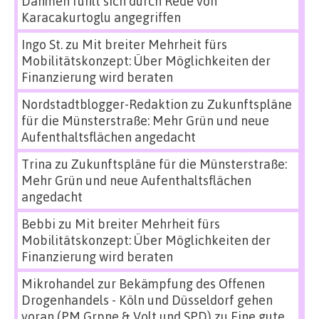
Dahmen fühlt sich durch Rede von
Karacakurtoglu angegriffen
Ingo St.
zu
Mit breiter Mehrheit fürs
Mobilitätskonzept: Über Möglichkeiten der
Finanzierung wird beraten
Nordstadtblogger-Redaktion
zu
Zukunftspläne
für die Münsterstraße: Mehr Grün und neue
Aufenthaltsflächen angedacht
Trina
zu
Zukunftspläne für die Münsterstraße:
Mehr Grün und neue Aufenthaltsflächen
angedacht
Bebbi
zu
Mit breiter Mehrheit fürs
Mobilitätskonzept: Über Möglichkeiten der
Finanzierung wird beraten
Mikrohandel zur Bekämpfung des Offenen
Drogenhandels - Köln und Düsseldorf gehen
voran (PM Grpne & Volt und SPD)
zu
Eine gute