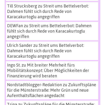
Till Strucksberg
zu
Streit ums Bettelverbot:
Dahmen fühlt sich durch Rede von
Karacakurtoglu angegriffen
DEWFan
zu
Streit ums Bettelverbot: Dahmen
fühlt sich durch Rede von Karacakurtoglu
angegriffen
Ulrich Sander
zu
Streit ums Bettelverbot:
Dahmen fühlt sich durch Rede von
Karacakurtoglu angegriffen
Ingo St.
zu
Mit breiter Mehrheit fürs
Mobilitätskonzept: Über Möglichkeiten der
Finanzierung wird beraten
Nordstadtblogger-Redaktion
zu
Zukunftspläne
für die Münsterstraße: Mehr Grün und neue
Aufenthaltsflächen angedacht
Trina
zu
Zukunftspläne für die Münsterstraße: