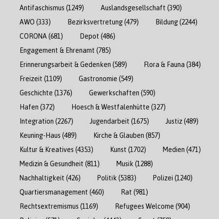
Antifaschismus
(1249)
Auslandsgesellschaft
(390)
AWO
(333)
Bezirksvertretung
(479)
Bildung
(2244)
CORONA
(681)
Depot
(486)
Engagement & Ehrenamt
(785)
Erinnerungsarbeit & Gedenken
(589)
Flora & Fauna
(384)
Freizeit
(1109)
Gastronomie
(549)
Geschichte
(1376)
Gewerkschaften
(590)
Hafen
(372)
Hoesch & Westfalenhütte
(327)
Integration
(2267)
Jugendarbeit
(1675)
Justiz
(489)
Keuning-Haus
(489)
Kirche & Glauben
(857)
Kultur & Kreatives
(4353)
Kunst
(1702)
Medien
(471)
Medizin & Gesundheit
(811)
Musik
(1288)
Nachhaltigkeit
(426)
Politik
(5383)
Polizei
(1240)
Quartiersmanagement
(460)
Rat
(981)
Rechtsextremismus
(1169)
Refugees Welcome
(904)