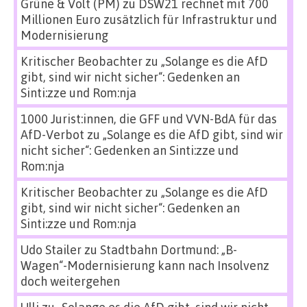
Grüne & Volt (PM)
zu
DSW21 rechnet mit 700
Millionen Euro zusätzlich für Infrastruktur und
Modernisierung
Kritischer Beobachter
zu
„Solange es die AfD
gibt, sind wir nicht sicher“: Gedenken an
Sinti:zze und Rom:nja
1000 Jurist:innen, die GFF und VVN-BdA für das
AfD-Verbot
zu
„Solange es die AfD gibt, sind wir
nicht sicher“: Gedenken an Sinti:zze und
Rom:nja
Kritischer Beobachter
zu
„Solange es die AfD
gibt, sind wir nicht sicher“: Gedenken an
Sinti:zze und Rom:nja
Udo Stailer
zu
Stadtbahn Dortmund: „B-
Wagen“-Modernisierung kann nach Insolvenz
doch weitergehen