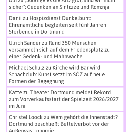
Ulli
zu
„Solange es die AfD gibt, sind wir nicht
sicher“: Gedenken an Sinti:zze und Rom:nja
Danii
zu
Hospizdienst Dunkelbunt:
Ehrenamtliche begleiten seit fünf Jahren
Sterbende in Dortmund
Ulrich Sander
zu
Rund 350 Menschen
versammeln sich auf dem Friedensplatz zu
einer Gedenk- und Mahnwache
Michael Schulz
zu
Kirche wird Bar wird
Schachclub: Kunst setzt im SÖZ auf neue
Formen der Begegnung
Katte
zu
Theater Dortmund meldet Rekord
zum Vorverkaufsstart der Spielzeit 2026/2027
im Juni
Christel Loock
zu
Wem gehört die Innenstadt?
Dortmund beschließt Bettelverbot vor der
Außengastronomie