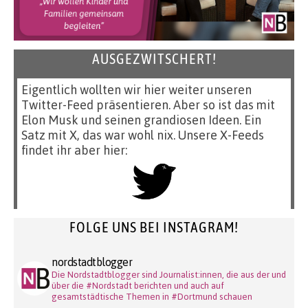
AUSGEZWITSCHERT!
Eigentlich wollten wir hier weiter unseren
Twitter-Feed präsentieren. Aber so ist das mit
Elon Musk und seinen grandiosen Ideen. Ein
Satz mit X, das war wohl nix. Unsere X-Feeds
findet ihr aber hier:
FOLGE UNS BEI INSTAGRAM!
nordstadtblogger
Die Nordstadtblogger sind Journalist:innen, die aus der und
über die #Nordstadt berichten und auch auf
gesamtstädtische Themen in #Dortmund schauen