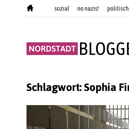
Skip
sozial
no nazis!
politisch
to
content
Schlagwort:
Sophia Fi