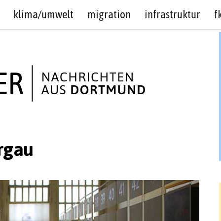
klima/umwelt
migration
infrastruktur
f
rgau