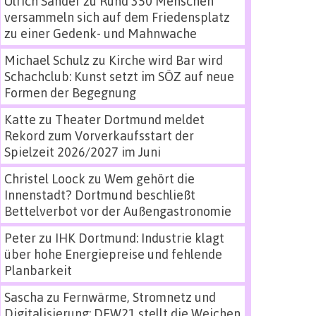
Ulrich Sander
zu
Rund 350 Menschen
versammeln sich auf dem Friedensplatz
zu einer Gedenk- und Mahnwache
Michael Schulz
zu
Kirche wird Bar wird
Schachclub: Kunst setzt im SÖZ auf neue
Formen der Begegnung
Katte
zu
Theater Dortmund meldet
Rekord zum Vorverkaufsstart der
Spielzeit 2026/2027 im Juni
Christel Loock
zu
Wem gehört die
Innenstadt? Dortmund beschließt
Bettelverbot vor der Außengastronomie
Peter
zu
IHK Dortmund: Industrie klagt
über hohe Energiepreise und fehlende
Planbarkeit
Sascha
zu
Fernwärme, Stromnetz und
Digitalisierung: DEW21 stellt die Weichen