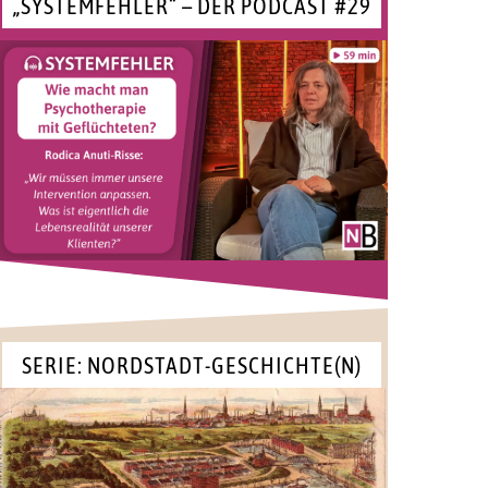
„SYSTEMFEHLER“ – DER PODCAST #29
SERIE: NORDSTADT-GESCHICHTE(N)