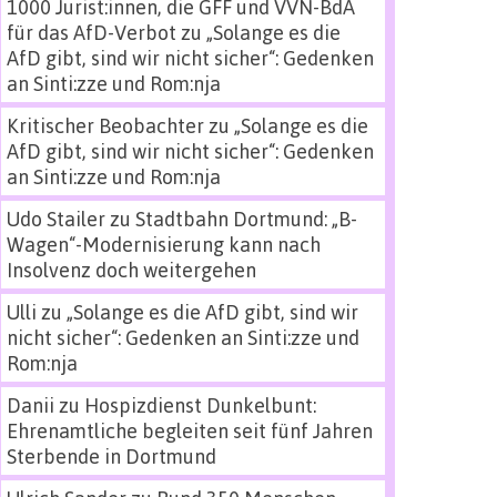
1000 Jurist:innen, die GFF und VVN-BdA
für das AfD-Verbot
zu
„Solange es die
AfD gibt, sind wir nicht sicher“: Gedenken
an Sinti:zze und Rom:nja
Kritischer Beobachter
zu
„Solange es die
AfD gibt, sind wir nicht sicher“: Gedenken
an Sinti:zze und Rom:nja
Udo Stailer
zu
Stadtbahn Dortmund: „B-
Wagen“-Modernisierung kann nach
Insolvenz doch weitergehen
Ulli
zu
„Solange es die AfD gibt, sind wir
nicht sicher“: Gedenken an Sinti:zze und
Rom:nja
Danii
zu
Hospizdienst Dunkelbunt:
Ehrenamtliche begleiten seit fünf Jahren
Sterbende in Dortmund