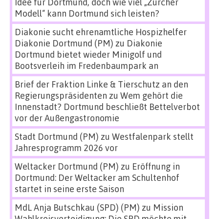
Idee für Dortmund, doch wie viel „Zürcher
Modell“ kann Dortmund sich leisten?
Diakonie sucht ehrenamtliche Hospizhelfer
Diakonie Dortmund (PM)
zu
Diakonie
Dortmund bietet wieder Minigolf und
Bootsverleih im Fredenbaumpark an
Brief der Fraktion Linke & Tierschutz an den
Regierungspräsidenten
zu
Wem gehört die
Innenstadt? Dortmund beschließt Bettelverbot
vor der Außengastronomie
Stadt Dortmund (PM)
zu
Westfalenpark stellt
Jahresprogramm 2026 vor
Weltacker Dortmund (PM)
zu
Eröffnung in
Dortmund: Der Weltacker am Schultenhof
startet in seine erste Saison
MdL Anja Butschkau (SPD) (PM)
zu
Mission
Wahlkreisverteidigung: Die SPD möchte mit