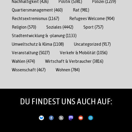
Nachhaltigkeit
(426)
Politik
(5381)
Polizei
(1239)
Quartiersmanagement
(460)
Rat
(981)
Rechtsextremismus
(1167)
Refugees Welcome
(904)
Religion
(570)
Soziales
(4442)
Sport
(757)
Stadtentwicklung & -planung
(1133)
Umweltschutz & Klima
(1108)
Uncategorized
(917)
Veranstaltung
(5027)
Verkehr & Mobilität
(1056)
Wahlen
(474)
Wirtschaft & Verbraucher
(3816)
Wissenschaft
(467)
Wohnen
(784)
DU FINDEST UNS AUCH AUF: