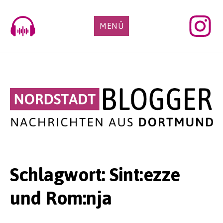
Skip
to
MENÜ
content
Schlagwort:
Sint:ezze
und Rom:nja