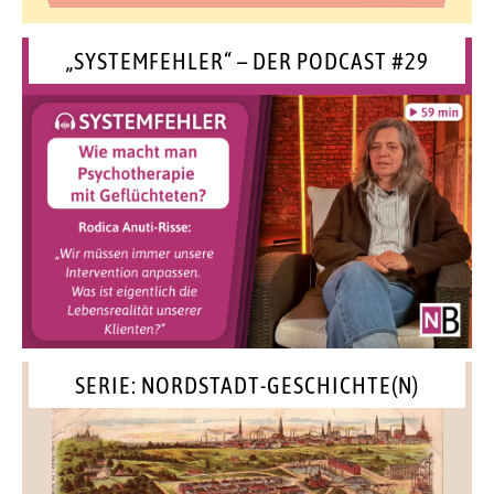
„SYSTEMFEHLER“ – DER PODCAST #29
SERIE: NORDSTADT-GESCHICHTE(N)