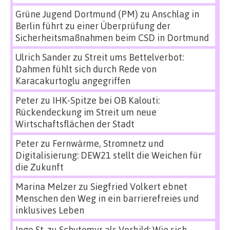
Grüne Jugend Dortmund (PM)
zu
Anschlag in
Berlin führt zu einer Überprüfung der
Sicherheitsmaßnahmen beim CSD in Dortmund
Ulrich Sander
zu
Streit ums Bettelverbot:
Dahmen fühlt sich durch Rede von
Karacakurtoglu angegriffen
Peter
zu
IHK-Spitze bei OB Kalouti:
Rückendeckung im Streit um neue
Wirtschaftsflächen der Stadt
Peter
zu
Fernwärme, Stromnetz und
Digitalisierung: DEW21 stellt die Weichen für
die Zukunft
Marina Melzer
zu
Siegfried Volkert ebnet
Menschen den Weg in ein barrierefreies und
inklusives Leben
Ingo St.
zu
Schytomyr als Vorbild: Wie sich