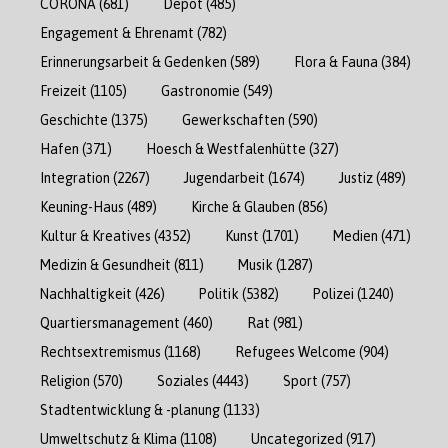
CORONA
(681)
Depot
(485)
Engagement & Ehrenamt
(782)
Erinnerungsarbeit & Gedenken
(589)
Flora & Fauna
(384)
Freizeit
(1105)
Gastronomie
(549)
Geschichte
(1375)
Gewerkschaften
(590)
Hafen
(371)
Hoesch & Westfalenhütte
(327)
Integration
(2267)
Jugendarbeit
(1674)
Justiz
(489)
Keuning-Haus
(489)
Kirche & Glauben
(856)
Kultur & Kreatives
(4352)
Kunst
(1701)
Medien
(471)
Medizin & Gesundheit
(811)
Musik
(1287)
Nachhaltigkeit
(426)
Politik
(5382)
Polizei
(1240)
Quartiersmanagement
(460)
Rat
(981)
Rechtsextremismus
(1168)
Refugees Welcome
(904)
Religion
(570)
Soziales
(4443)
Sport
(757)
Stadtentwicklung & -planung
(1133)
Umweltschutz & Klima
(1108)
Uncategorized
(917)