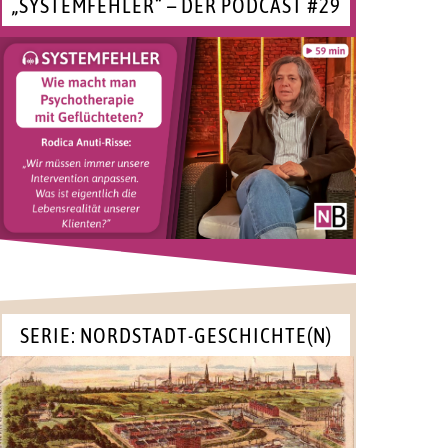
„SYSTEMFEHLER“ – DER PODCAST #29
SERIE: NORDSTADT-GESCHICHTE(N)