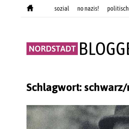
Skip
sozial
no nazis!
politisch
to
content
Schlagwort:
schwarz/