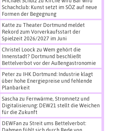
Michael Schulz
zu
Kirche wird Bar wird
Schachclub: Kunst setzt im SÖZ auf neue
Formen der Begegnung
Katte
zu
Theater Dortmund meldet
Rekord zum Vorverkaufsstart der
Spielzeit 2026/2027 im Juni
Christel Loock
zu
Wem gehört die
Innenstadt? Dortmund beschließt
Bettelverbot vor der Außengastronomie
Peter
zu
IHK Dortmund: Industrie klagt
über hohe Energiepreise und fehlende
Planbarkeit
Sascha
zu
Fernwärme, Stromnetz und
Digitalisierung: DEW21 stellt die Weichen
für die Zukunft
DEWFan
zu
Streit ums Bettelverbot:
Dahmen fühlt sich durch Rede von