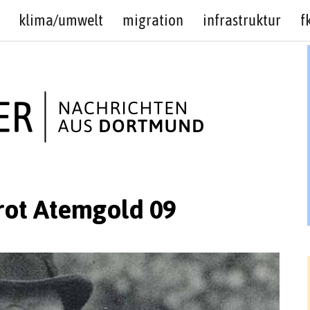
klima/umwelt
migration
infrastruktur
f
rot Atemgold 09