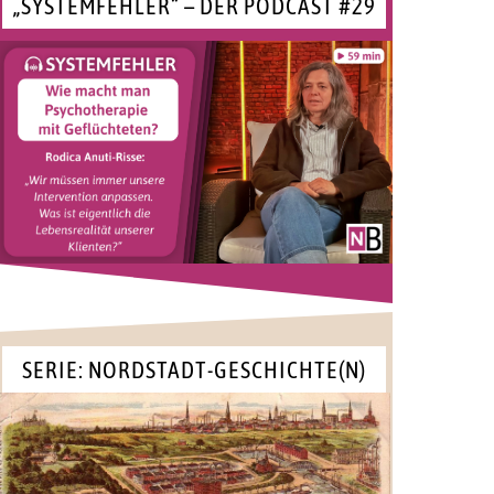
„SYSTEMFEHLER“ – DER PODCAST #29
SERIE: NORDSTADT-GESCHICHTE(N)