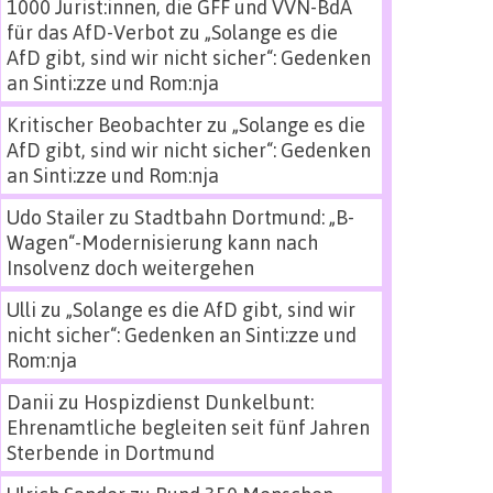
1000 Jurist:innen, die GFF und VVN-BdA
für das AfD-Verbot
zu
„Solange es die
AfD gibt, sind wir nicht sicher“: Gedenken
an Sinti:zze und Rom:nja
Kritischer Beobachter
zu
„Solange es die
AfD gibt, sind wir nicht sicher“: Gedenken
an Sinti:zze und Rom:nja
Udo Stailer
zu
Stadtbahn Dortmund: „B-
Wagen“-Modernisierung kann nach
Insolvenz doch weitergehen
Ulli
zu
„Solange es die AfD gibt, sind wir
nicht sicher“: Gedenken an Sinti:zze und
Rom:nja
Danii
zu
Hospizdienst Dunkelbunt:
Ehrenamtliche begleiten seit fünf Jahren
Sterbende in Dortmund