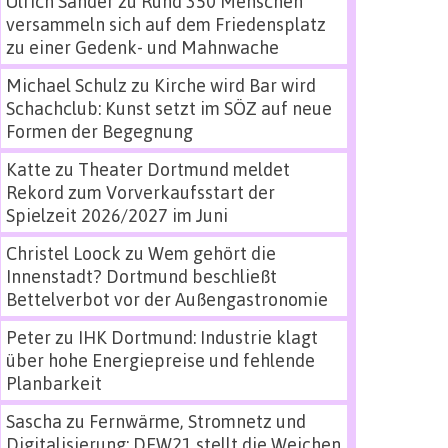
Ulrich Sander
zu
Rund 350 Menschen
versammeln sich auf dem Friedensplatz
zu einer Gedenk- und Mahnwache
Michael Schulz
zu
Kirche wird Bar wird
Schachclub: Kunst setzt im SÖZ auf neue
Formen der Begegnung
Katte
zu
Theater Dortmund meldet
Rekord zum Vorverkaufsstart der
Spielzeit 2026/2027 im Juni
Christel Loock
zu
Wem gehört die
Innenstadt? Dortmund beschließt
Bettelverbot vor der Außengastronomie
Peter
zu
IHK Dortmund: Industrie klagt
über hohe Energiepreise und fehlende
Planbarkeit
Sascha
zu
Fernwärme, Stromnetz und
Digitalisierung: DEW21 stellt die Weichen