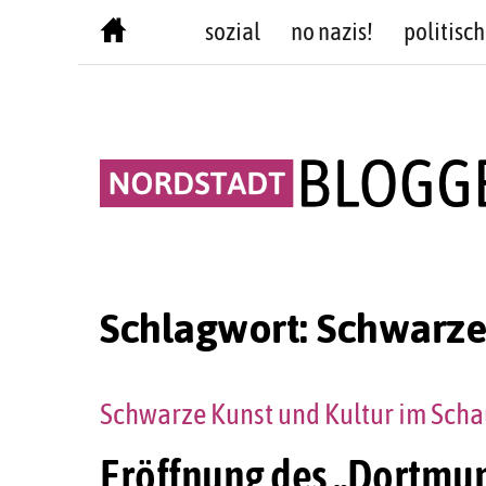
Skip
sozial
no nazis!
politisch
to
content
Schlagwort:
Schwarze
Schwarze Kunst und Kultur im Sch
Eröffnung des „Dortmun