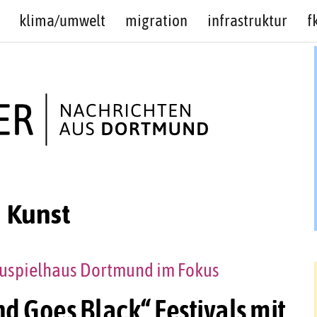
klima/umwelt
migration
infrastruktur
f
 Kunst
auspielhaus Dortmund im Fokus
d Goes Black“ Festivals mit