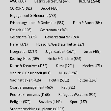
AWO
(333)
Bezirksvertretung
(479)
Bildung
(2244)
CORONA
(681)
Depot
(485)
Engagement & Ehrenamt
(782)
Erinnerungsarbeit & Gedenken
(589)
Flora & Fauna
(384)
Freizeit
(1105)
Gastronomie
(549)
Geschichte
(1375)
Gewerkschaften
(590)
Hafen
(371)
Hoesch & Westfalenhütte
(327)
Integration
(2267)
Jugendarbeit
(1674)
Justiz
(489)
Keuning-Haus
(489)
Kirche & Glauben
(856)
Kultur & Kreatives
(4352)
Kunst
(1701)
Medien
(471)
Medizin & Gesundheit
(811)
Musik
(1287)
Nachhaltigkeit
(426)
Politik
(5382)
Polizei
(1240)
Quartiersmanagement
(460)
Rat
(981)
Rechtsextremismus
(1168)
Refugees Welcome
(904)
Religion
(570)
Soziales
(4443)
Sport
(757)
Stadtentwicklung & -planung
(1133)