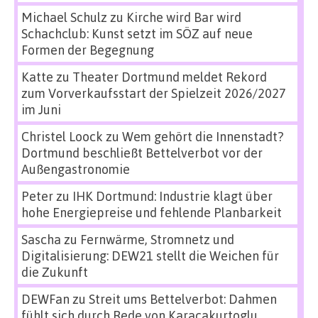
Michael Schulz
zu
Kirche wird Bar wird
Schachclub: Kunst setzt im SÖZ auf neue
Formen der Begegnung
Katte
zu
Theater Dortmund meldet Rekord
zum Vorverkaufsstart der Spielzeit 2026/2027
im Juni
Christel Loock
zu
Wem gehört die Innenstadt?
Dortmund beschließt Bettelverbot vor der
Außengastronomie
Peter
zu
IHK Dortmund: Industrie klagt über
hohe Energiepreise und fehlende Planbarkeit
Sascha
zu
Fernwärme, Stromnetz und
Digitalisierung: DEW21 stellt die Weichen für
die Zukunft
DEWFan
zu
Streit ums Bettelverbot: Dahmen
fühlt sich durch Rede von Karacakurtoglu