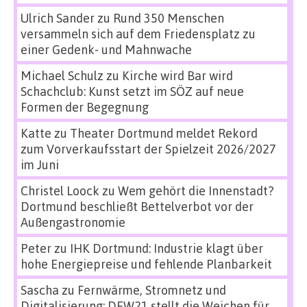
Ulrich Sander
zu
Rund 350 Menschen
versammeln sich auf dem Friedensplatz zu
einer Gedenk- und Mahnwache
Michael Schulz
zu
Kirche wird Bar wird
Schachclub: Kunst setzt im SÖZ auf neue
Formen der Begegnung
Katte
zu
Theater Dortmund meldet Rekord
zum Vorverkaufsstart der Spielzeit 2026/2027
im Juni
Christel Loock
zu
Wem gehört die Innenstadt?
Dortmund beschließt Bettelverbot vor der
Außengastronomie
Peter
zu
IHK Dortmund: Industrie klagt über
hohe Energiepreise und fehlende Planbarkeit
Sascha
zu
Fernwärme, Stromnetz und
Digitalisierung: DEW21 stellt die Weichen für