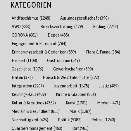
KATEGORIEN
Antifaschismus
(1248)
Auslandsgesellschaft
(390)
AWO
(333)
Bezirksvertretung
(479)
Bildung
(2244)
CORONA
(681)
Depot
(485)
Engagement & Ehrenamt
(784)
Erinnerungsarbeit & Gedenken
(589)
Flora & Fauna
(384)
Freizeit
(1108)
Gastronomie
(549)
Geschichte
(1376)
Gewerkschaften
(590)
Hafen
(371)
Hoesch & Westfalenhütte
(327)
Integration
(2267)
Jugendarbeit
(1675)
Justiz
(489)
Keuning-Haus
(489)
Kirche & Glauben
(856)
Kultur & Kreatives
(4352)
Kunst
(1701)
Medien
(471)
Medizin & Gesundheit
(811)
Musik
(1287)
Nachhaltigkeit
(426)
Politik
(5382)
Polizei
(1240)
Quartiersmanagement
(460)
Rat
(981)