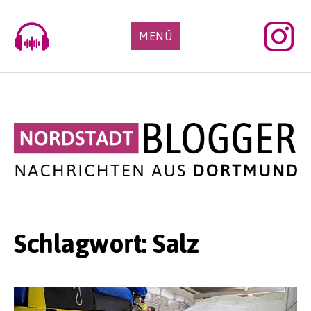
Skip
to
MENÜ
content
Schlagwort:
Salz