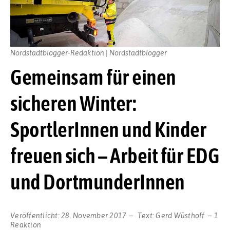
Nordstadtblogger-Redaktion | Nordstadtblogger
Gemeinsam für einen
sicheren Winter:
SportlerInnen und Kinder
freuen sich – Arbeit für EDG
und DortmunderInnen
Veröffentlicht:
28. November 2017
Text:
Gerd Wüsthoff
1
Reaktion