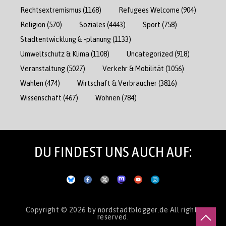
Rechtsextremismus
(1168)
Refugees Welcome
(904)
Religion
(570)
Soziales
(4443)
Sport
(758)
Stadtentwicklung & -planung
(1133)
Umweltschutz & Klima
(1108)
Uncategorized
(918)
Veranstaltung
(5027)
Verkehr & Mobilität
(1056)
Wahlen
(474)
Wirtschaft & Verbraucher
(3816)
Wissenschaft
(467)
Wohnen
(784)
DU FINDEST UNS AUCH AUF:
Copyright © 2026
by nordstadtblogger.de
All rights
reserved.