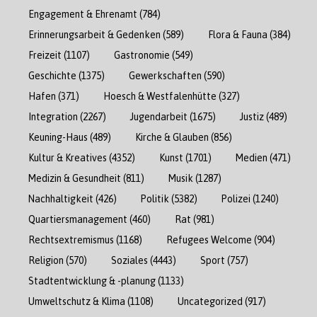
Engagement & Ehrenamt
(784)
Erinnerungsarbeit & Gedenken
(589)
Flora & Fauna
(384)
Freizeit
(1107)
Gastronomie
(549)
Geschichte
(1375)
Gewerkschaften
(590)
Hafen
(371)
Hoesch & Westfalenhütte
(327)
Integration
(2267)
Jugendarbeit
(1675)
Justiz
(489)
Keuning-Haus
(489)
Kirche & Glauben
(856)
Kultur & Kreatives
(4352)
Kunst
(1701)
Medien
(471)
Medizin & Gesundheit
(811)
Musik
(1287)
Nachhaltigkeit
(426)
Politik
(5382)
Polizei
(1240)
Quartiersmanagement
(460)
Rat
(981)
Rechtsextremismus
(1168)
Refugees Welcome
(904)
Religion
(570)
Soziales
(4443)
Sport
(757)
Stadtentwicklung & -planung
(1133)
Umweltschutz & Klima
(1108)
Uncategorized
(917)