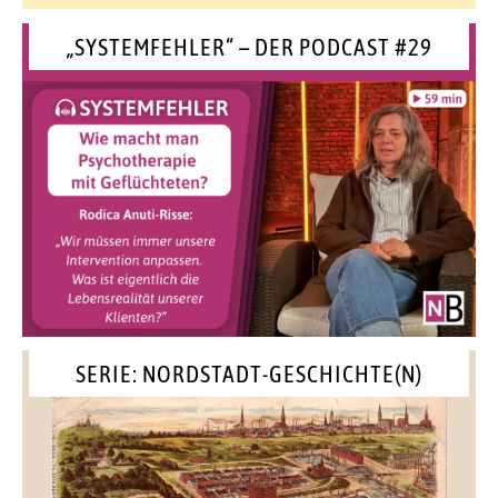
„SYSTEMFEHLER“ – DER PODCAST #29
SERIE: NORDSTADT-GESCHICHTE(N)