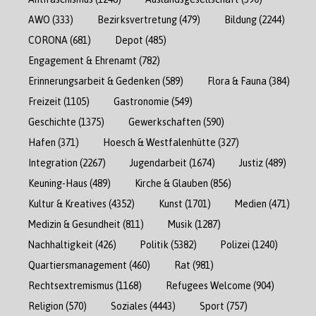
AWO
(333)
Bezirksvertretung
(479)
Bildung
(2244)
CORONA
(681)
Depot
(485)
Engagement & Ehrenamt
(782)
Erinnerungsarbeit & Gedenken
(589)
Flora & Fauna
(384)
Freizeit
(1105)
Gastronomie
(549)
Geschichte
(1375)
Gewerkschaften
(590)
Hafen
(371)
Hoesch & Westfalenhütte
(327)
Integration
(2267)
Jugendarbeit
(1674)
Justiz
(489)
Keuning-Haus
(489)
Kirche & Glauben
(856)
Kultur & Kreatives
(4352)
Kunst
(1701)
Medien
(471)
Medizin & Gesundheit
(811)
Musik
(1287)
Nachhaltigkeit
(426)
Politik
(5382)
Polizei
(1240)
Quartiersmanagement
(460)
Rat
(981)
Rechtsextremismus
(1168)
Refugees Welcome
(904)
Religion
(570)
Soziales
(4443)
Sport
(757)