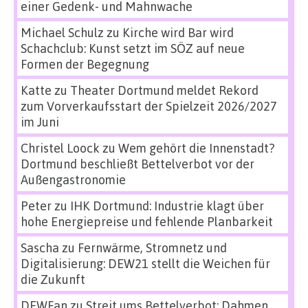
einer Gedenk- und Mahnwache
Michael Schulz
zu
Kirche wird Bar wird
Schachclub: Kunst setzt im SÖZ auf neue
Formen der Begegnung
Katte
zu
Theater Dortmund meldet Rekord
zum Vorverkaufsstart der Spielzeit 2026/2027
im Juni
Christel Loock
zu
Wem gehört die Innenstadt?
Dortmund beschließt Bettelverbot vor der
Außengastronomie
Peter
zu
IHK Dortmund: Industrie klagt über
hohe Energiepreise und fehlende Planbarkeit
Sascha
zu
Fernwärme, Stromnetz und
Digitalisierung: DEW21 stellt die Weichen für
die Zukunft
DEWFan
zu
Streit ums Bettelverbot: Dahmen