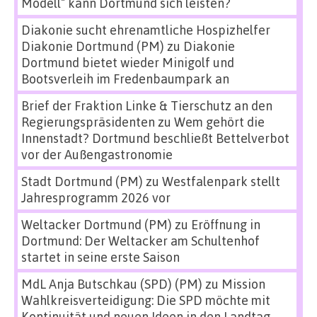
Modell“ kann Dortmund sich leisten?
Diakonie sucht ehrenamtliche Hospizhelfer
Diakonie Dortmund (PM)
zu
Diakonie
Dortmund bietet wieder Minigolf und
Bootsverleih im Fredenbaumpark an
Brief der Fraktion Linke & Tierschutz an den
Regierungspräsidenten
zu
Wem gehört die
Innenstadt? Dortmund beschließt Bettelverbot
vor der Außengastronomie
Stadt Dortmund (PM)
zu
Westfalenpark stellt
Jahresprogramm 2026 vor
Weltacker Dortmund (PM)
zu
Eröffnung in
Dortmund: Der Weltacker am Schultenhof
startet in seine erste Saison
MdL Anja Butschkau (SPD) (PM)
zu
Mission
Wahlkreisverteidigung: Die SPD möchte mit
Kontinuität und neuen Ideen in den Landtag