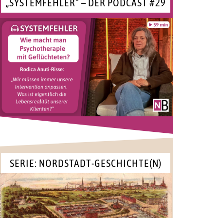
„SYSTEMFEHLER“ – DER PODCAST #29
SERIE: NORDSTADT-GESCHICHTE(N)