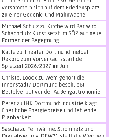
Ulrich Sander
zu
Rund 350 Menschen
versammeln sich auf dem Friedensplatz
zu einer Gedenk- und Mahnwache
Michael Schulz
zu
Kirche wird Bar wird
Schachclub: Kunst setzt im SÖZ auf neue
Formen der Begegnung
Katte
zu
Theater Dortmund meldet
Rekord zum Vorverkaufsstart der
Spielzeit 2026/2027 im Juni
Christel Loock
zu
Wem gehört die
Innenstadt? Dortmund beschließt
Bettelverbot vor der Außengastronomie
Peter
zu
IHK Dortmund: Industrie klagt
über hohe Energiepreise und fehlende
Planbarkeit
Sascha
zu
Fernwärme, Stromnetz und
Digitalisierung: DEW21 stellt die Weichen