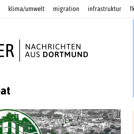
klima/umwelt
migration
infrastruktur
f
at