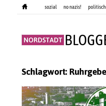
Skip
sozial
no nazis!
politisch
to
content
Schlagwort:
Ruhrgebe