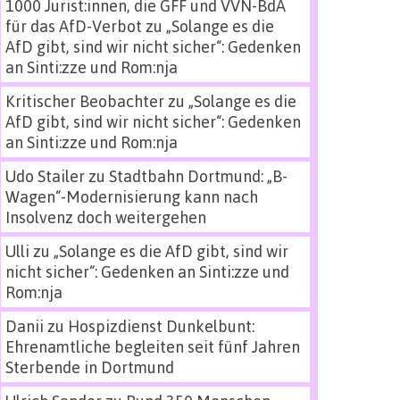
1000 Jurist:innen, die GFF und VVN-BdA
für das AfD-Verbot
zu
„Solange es die
AfD gibt, sind wir nicht sicher“: Gedenken
an Sinti:zze und Rom:nja
Kritischer Beobachter
zu
„Solange es die
AfD gibt, sind wir nicht sicher“: Gedenken
an Sinti:zze und Rom:nja
Udo Stailer
zu
Stadtbahn Dortmund: „B-
Wagen“-Modernisierung kann nach
Insolvenz doch weitergehen
Ulli
zu
„Solange es die AfD gibt, sind wir
nicht sicher“: Gedenken an Sinti:zze und
Rom:nja
Danii
zu
Hospizdienst Dunkelbunt:
Ehrenamtliche begleiten seit fünf Jahren
Sterbende in Dortmund