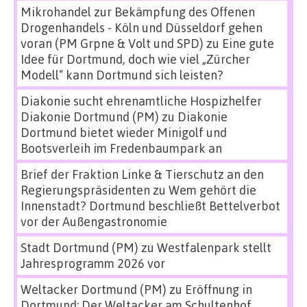
Mikrohandel zur Bekämpfung des Offenen
Drogenhandels - Köln und Düsseldorf gehen
voran (PM Grpne & Volt und SPD)
zu
Eine gute
Idee für Dortmund, doch wie viel „Zürcher
Modell“ kann Dortmund sich leisten?
Diakonie sucht ehrenamtliche Hospizhelfer
Diakonie Dortmund (PM)
zu
Diakonie
Dortmund bietet wieder Minigolf und
Bootsverleih im Fredenbaumpark an
Brief der Fraktion Linke & Tierschutz an den
Regierungspräsidenten
zu
Wem gehört die
Innenstadt? Dortmund beschließt Bettelverbot
vor der Außengastronomie
Stadt Dortmund (PM)
zu
Westfalenpark stellt
Jahresprogramm 2026 vor
Weltacker Dortmund (PM)
zu
Eröffnung in
Dortmund: Der Weltacker am Schultenhof