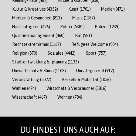
Keuning-Haus
(489)
Kirche & Glauben
(856)
Kultur & Kreatives
(4352)
Kunst
(1701)
Medien
(471)
Medizin & Gesundheit
(811)
Musik
(1287)
Nachhaltigkeit
(426)
Politik
(5381)
Polizei
(1239)
Quartiersmanagement
(460)
Rat
(981)
Rechtsextremismus
(1167)
Refugees Welcome
(904)
Religion
(570)
Soziales
(4442)
Sport
(757)
Stadtentwicklung & -planung
(1133)
Umweltschutz & Klima
(1108)
Uncategorized
(917)
Veranstaltung
(5027)
Verkehr & Mobilität
(1056)
Wahlen
(474)
Wirtschaft & Verbraucher
(3816)
Wissenschaft
(467)
Wohnen
(784)
DU FINDEST UNS AUCH AUF: