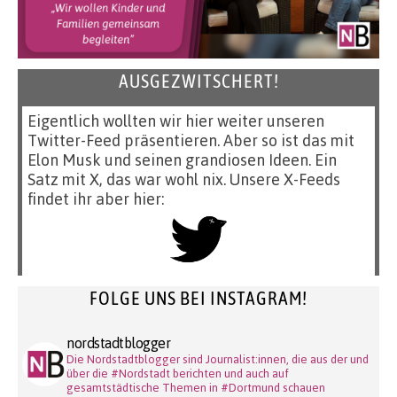
AUSGEZWITSCHERT!
Eigentlich wollten wir hier weiter unseren
Twitter-Feed präsentieren. Aber so ist das mit
Elon Musk und seinen grandiosen Ideen. Ein
Satz mit X, das war wohl nix. Unsere X-Feeds
findet ihr aber hier:
FOLGE UNS BEI INSTAGRAM!
nordstadtblogger
Die Nordstadtblogger sind Journalist:innen, die aus der und
über die #Nordstadt berichten und auch auf
gesamtstädtische Themen in #Dortmund schauen