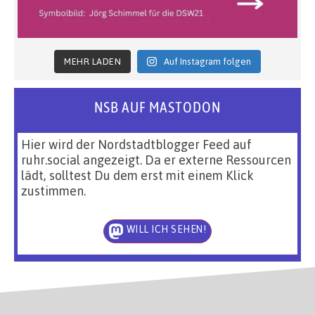
MEHR LADEN
Auf Instagram folgen
NSB AUF MASTODON
Hier wird der Nordstadtblogger Feed auf
ruhr.social angezeigt. Da er externe Ressourcen
lädt, solltest Du dem erst mit einem Klick
zustimmen.
WILL ICH SEHEN!