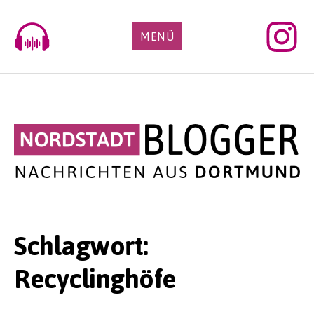
Skip
to
MENÜ
content
Schlagwort:
Recyclinghöfe