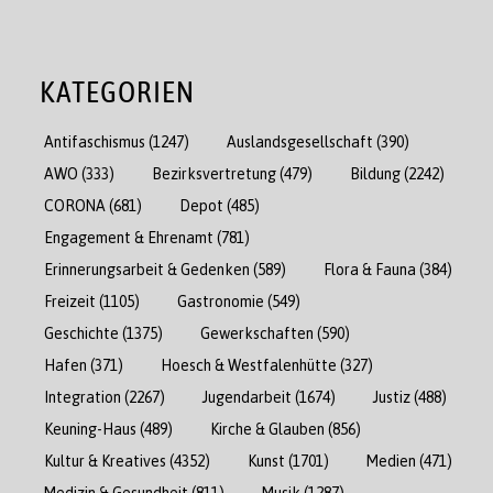
KATEGORIEN
Antifaschismus
(1247)
Auslandsgesellschaft
(390)
AWO
(333)
Bezirksvertretung
(479)
Bildung
(2242)
CORONA
(681)
Depot
(485)
Engagement & Ehrenamt
(781)
Erinnerungsarbeit & Gedenken
(589)
Flora & Fauna
(384)
Freizeit
(1105)
Gastronomie
(549)
Geschichte
(1375)
Gewerkschaften
(590)
Hafen
(371)
Hoesch & Westfalenhütte
(327)
Integration
(2267)
Jugendarbeit
(1674)
Justiz
(488)
Keuning-Haus
(489)
Kirche & Glauben
(856)
Kultur & Kreatives
(4352)
Kunst
(1701)
Medien
(471)
Medizin & Gesundheit
(811)
Musik
(1287)