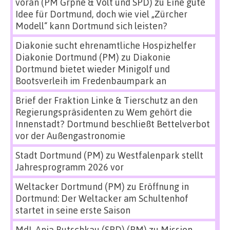
voran (PM Grpne & Volt und SPD)
zu
Eine gute
Idee für Dortmund, doch wie viel „Zürcher
Modell“ kann Dortmund sich leisten?
Diakonie sucht ehrenamtliche Hospizhelfer
Diakonie Dortmund (PM)
zu
Diakonie
Dortmund bietet wieder Minigolf und
Bootsverleih im Fredenbaumpark an
Brief der Fraktion Linke & Tierschutz an den
Regierungspräsidenten
zu
Wem gehört die
Innenstadt? Dortmund beschließt Bettelverbot
vor der Außengastronomie
Stadt Dortmund (PM)
zu
Westfalenpark stellt
Jahresprogramm 2026 vor
Weltacker Dortmund (PM)
zu
Eröffnung in
Dortmund: Der Weltacker am Schultenhof
startet in seine erste Saison
MdL Anja Butschkau (SPD) (PM)
zu
Mission