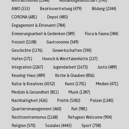
Antifaschismus
(1248)
Auslandsgesellschaft
(390)
AWO
(333)
Bezirksvertretung
(479)
Bildung
(2244)
CORONA
(681)
Depot
(485)
Engagement & Ehrenamt
(784)
Erinnerungsarbeit & Gedenken
(589)
Flora & Fauna
(384)
Freizeit
(1108)
Gastronomie
(549)
Geschichte
(1376)
Gewerkschaften
(590)
Hafen
(371)
Hoesch & Westfalenhütte
(327)
Integration
(2267)
Jugendarbeit
(1675)
Justiz
(489)
Keuning-Haus
(489)
Kirche & Glauben
(856)
Kultur & Kreatives
(4352)
Kunst
(1701)
Medien
(471)
Medizin & Gesundheit
(811)
Musik
(1287)
Nachhaltigkeit
(426)
Politik
(5382)
Polizei
(1240)
Quartiersmanagement
(460)
Rat
(981)
Rechtsextremismus
(1168)
Refugees Welcome
(904)
Religion
(570)
Soziales
(4443)
Sport
(758)