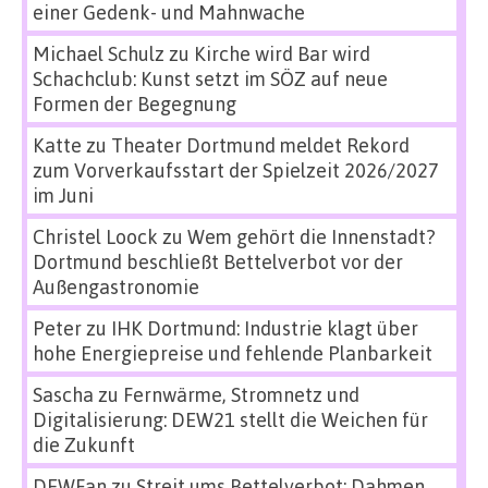
einer Gedenk- und Mahnwache
Michael Schulz
zu
Kirche wird Bar wird
Schachclub: Kunst setzt im SÖZ auf neue
Formen der Begegnung
Katte
zu
Theater Dortmund meldet Rekord
zum Vorverkaufsstart der Spielzeit 2026/2027
im Juni
Christel Loock
zu
Wem gehört die Innenstadt?
Dortmund beschließt Bettelverbot vor der
Außengastronomie
Peter
zu
IHK Dortmund: Industrie klagt über
hohe Energiepreise und fehlende Planbarkeit
Sascha
zu
Fernwärme, Stromnetz und
Digitalisierung: DEW21 stellt die Weichen für
die Zukunft
DEWFan
zu
Streit ums Bettelverbot: Dahmen