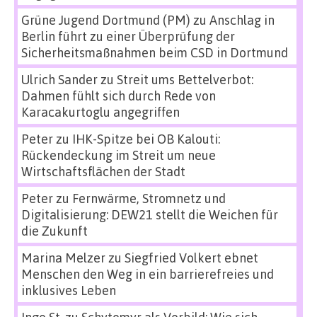
Grüne Jugend Dortmund (PM)
zu
Anschlag in
Berlin führt zu einer Überprüfung der
Sicherheitsmaßnahmen beim CSD in Dortmund
Ulrich Sander
zu
Streit ums Bettelverbot:
Dahmen fühlt sich durch Rede von
Karacakurtoglu angegriffen
Peter
zu
IHK-Spitze bei OB Kalouti:
Rückendeckung im Streit um neue
Wirtschaftsflächen der Stadt
Peter
zu
Fernwärme, Stromnetz und
Digitalisierung: DEW21 stellt die Weichen für
die Zukunft
Marina Melzer
zu
Siegfried Volkert ebnet
Menschen den Weg in ein barrierefreies und
inklusives Leben
Ingo St.
zu
Schytomyr als Vorbild: Wie sich