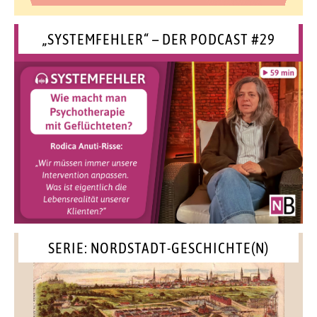
„SYSTEMFEHLER“ – DER PODCAST #29
SERIE: NORDSTADT-GESCHICHTE(N)