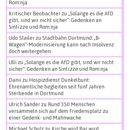
Rom:nja
Kritischer Beobachter
zu
„Solange es die AfD
gibt, sind wir nicht sicher“: Gedenken an
Sinti:zze und Rom:nja
Udo Stailer
zu
Stadtbahn Dortmund: „B-
Wagen“-Modernisierung kann nach Insolvenz
doch weitergehen
Ulli
zu
„Solange es die AfD gibt, sind wir nicht
sicher“: Gedenken an Sinti:zze und Rom:nja
Danii
zu
Hospizdienst Dunkelbunt:
Ehrenamtliche begleiten seit fünf Jahren
Sterbende in Dortmund
Ulrich Sander
zu
Rund 350 Menschen
versammeln sich auf dem Friedensplatz zu
einer Gedenk- und Mahnwache
Michael Schulz
zu
Kirche wird Bar wird