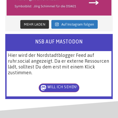
MEHR LADEN
Auf Instagram folgen
NSB AUF MASTODON
Hier wird der Nordstadtblogger Feed auf
ruhr.social angezeigt. Da er externe Ressourcen
lädt, solltest Du dem erst mit einem Klick
zustimmen.
WILL ICH SEHEN!