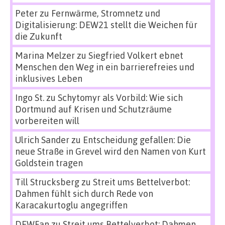
Peter
zu
Fernwärme, Stromnetz und
Digitalisierung: DEW21 stellt die Weichen für
die Zukunft
Marina Melzer
zu
Siegfried Volkert ebnet
Menschen den Weg in ein barrierefreies und
inklusives Leben
Ingo St.
zu
Schytomyr als Vorbild: Wie sich
Dortmund auf Krisen und Schutzräume
vorbereiten will
Ulrich Sander
zu
Entscheidung gefallen: Die
neue Straße in Grevel wird den Namen von Kurt
Goldstein tragen
Till Strucksberg
zu
Streit ums Bettelverbot:
Dahmen fühlt sich durch Rede von
Karacakurtoglu angegriffen
DEWFan
zu
Streit ums Bettelverbot: Dahmen