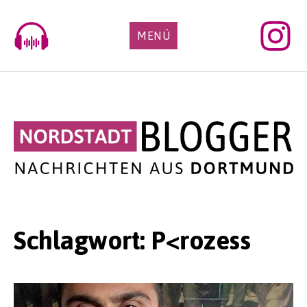
Skip
to
MENÜ
content
Schlagwort:
P<rozess