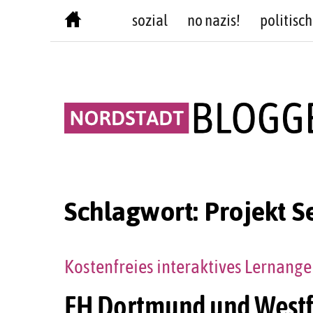
Skip
sozial
no nazis!
politisch
to
content
Schlagwort:
Projekt 
Kostenfreies interaktives Lernangeb
FH Dortmund und Westf