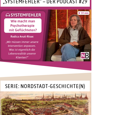
„SYSTEMFEHLER“ – DER PODCAST #29
SERIE: NORDSTADT-GESCHICHTE(N)