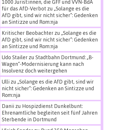
1000 Jurist:innen, die GFF und VVN-BdA
für das AfD-Verbot
zu
„Solange es die
AfD gibt, sind wir nicht sicher“: Gedenken
an Sinti:zze und Rom:nja
Kritischer Beobachter
zu
„Solange es die
AfD gibt, sind wir nicht sicher“: Gedenken
an Sinti:zze und Rom:nja
Udo Stailer
zu
Stadtbahn Dortmund: „B-
Wagen“-Modernisierung kann nach
Insolvenz doch weitergehen
Ulli
zu
„Solange es die AfD gibt, sind wir
nicht sicher“: Gedenken an Sinti:zze und
Rom:nja
Danii
zu
Hospizdienst Dunkelbunt:
Ehrenamtliche begleiten seit fünf Jahren
Sterbende in Dortmund