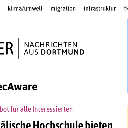
klima/umwelt
migration
infrastruktur
f
SecAware
ot für alle Interessierten
älische Hochschule bieten