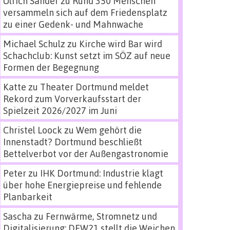
Ulrich Sander
zu
Rund 350 Menschen
versammeln sich auf dem Friedensplatz
zu einer Gedenk- und Mahnwache
Michael Schulz
zu
Kirche wird Bar wird
Schachclub: Kunst setzt im SÖZ auf neue
Formen der Begegnung
Katte
zu
Theater Dortmund meldet
Rekord zum Vorverkaufsstart der
Spielzeit 2026/2027 im Juni
Christel Loock
zu
Wem gehört die
Innenstadt? Dortmund beschließt
Bettelverbot vor der Außengastronomie
Peter
zu
IHK Dortmund: Industrie klagt
über hohe Energiepreise und fehlende
Planbarkeit
Sascha
zu
Fernwärme, Stromnetz und
Digitalisierung: DEW21 stellt die Weichen