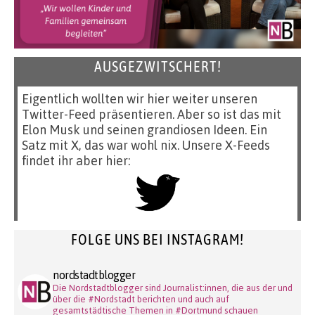
AUSGEZWITSCHERT!
Eigentlich wollten wir hier weiter unseren
Twitter-Feed präsentieren. Aber so ist das mit
Elon Musk und seinen grandiosen Ideen. Ein
Satz mit X, das war wohl nix. Unsere X-Feeds
findet ihr aber hier:
FOLGE UNS BEI INSTAGRAM!
nordstadtblogger
Die Nordstadtblogger sind Journalist:innen, die aus der und
über die #Nordstadt berichten und auch auf
gesamtstädtische Themen in #Dortmund schauen