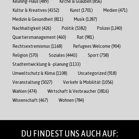
Keuning-Haus
(489)
Kirche & Glauben
(856)
Kultur & Kreatives
(4352)
Kunst
(1701)
Medien
(471)
Medizin & Gesundheit
(811)
Musik
(1287)
Nachhaltigkeit
(426)
Politik
(5382)
Polizei
(1240)
Quartiersmanagement
(460)
Rat
(981)
Rechtsextremismus
(1168)
Refugees Welcome
(904)
Religion
(570)
Soziales
(4443)
Sport
(758)
Stadtentwicklung & -planung
(1133)
Umweltschutz & Klima
(1108)
Uncategorized
(918)
Veranstaltung
(5027)
Verkehr & Mobilität
(1056)
Wahlen
(474)
Wirtschaft & Verbraucher
(3816)
Wissenschaft
(467)
Wohnen
(784)
DU FINDEST UNS AUCH AUF: