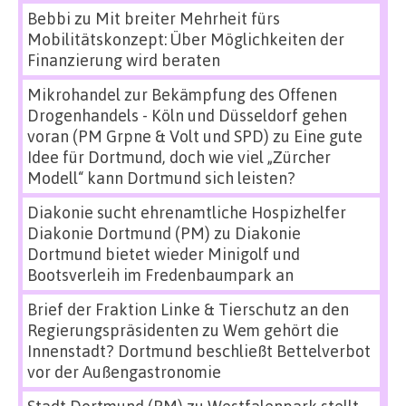
Bebbi
zu
Mit breiter Mehrheit fürs
Mobilitätskonzept: Über Möglichkeiten der
Finanzierung wird beraten
Mikrohandel zur Bekämpfung des Offenen
Drogenhandels - Köln und Düsseldorf gehen
voran (PM Grpne & Volt und SPD)
zu
Eine gute
Idee für Dortmund, doch wie viel „Zürcher
Modell“ kann Dortmund sich leisten?
Diakonie sucht ehrenamtliche Hospizhelfer
Diakonie Dortmund (PM)
zu
Diakonie
Dortmund bietet wieder Minigolf und
Bootsverleih im Fredenbaumpark an
Brief der Fraktion Linke & Tierschutz an den
Regierungspräsidenten
zu
Wem gehört die
Innenstadt? Dortmund beschließt Bettelverbot
vor der Außengastronomie
Stadt Dortmund (PM)
zu
Westfalenpark stellt