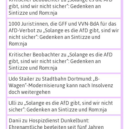
gibt, sind wir nicht sicher“: Gedenken an
Sinti:zze und Rom:nja
1000 Jurist:innen, die GFF und VVN-BdA für das
AfD-Verbot
zu
„Solange es die AfD gibt, sind wir
nicht sicher“: Gedenken an Sinti:zze und
Rom:nja
Kritischer Beobachter
zu
„Solange es die AfD
gibt, sind wir nicht sicher“: Gedenken an
Sinti:zze und Rom:nja
Udo Stailer
zu
Stadtbahn Dortmund: „B-
Wagen“-Modernisierung kann nach Insolvenz
doch weitergehen
Ulli
zu
„Solange es die AfD gibt, sind wir nicht
sicher“: Gedenken an Sinti:zze und Rom:nja
Danii
zu
Hospizdienst Dunkelbunt:
Ehrenamtliche begleiten seit fünf Jahren