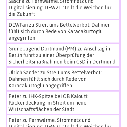
Sascha
zu
Fernwärme, Stromnetz und
Digitalisierung: DEW21 stellt die Weichen für
die Zukunft
DEWFan
zu
Streit ums Bettelverbot: Dahmen
fühlt sich durch Rede von Karacakurtoglu
angegriffen
Grüne Jugend Dortmund (PM)
zu
Anschlag in
Berlin führt zu einer Überprüfung der
Sicherheitsmaßnahmen beim CSD in Dortmund
Ulrich Sander
zu
Streit ums Bettelverbot:
Dahmen fühlt sich durch Rede von
Karacakurtoglu angegriffen
Peter
zu
IHK-Spitze bei OB Kalouti:
Rückendeckung im Streit um neue
Wirtschaftsflächen der Stadt
Peter
zu
Fernwärme, Stromnetz und
Digitalisierung: DEW21 stellt die Weichen für