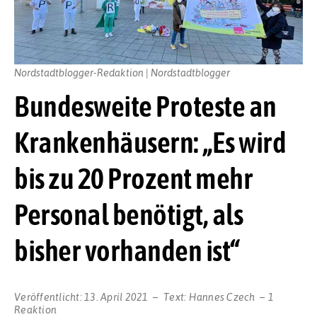
Nordstadtblogger-Redaktion | Nordstadtblogger
Bundesweite Proteste an
Krankenhäusern: „Es wird
bis zu 20 Prozent mehr
Personal benötigt, als
bisher vorhanden ist“
Veröffentlicht:
13. April 2021
Text:
Hannes Czech
1
Reaktion