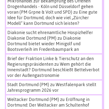
Mikrohandel zur Bekämpfung des Offenen
Drogenhandels - Köln und Düsseldorf gehen
voran (PM Grpne & Volt und SPD)
zu
Eine gute
Idee für Dortmund, doch wie viel „Zürcher
Modell“ kann Dortmund sich leisten?
Diakonie sucht ehrenamtliche Hospizhelfer
Diakonie Dortmund (PM)
zu
Diakonie
Dortmund bietet wieder Minigolf und
Bootsverleih im Fredenbaumpark an
Brief der Fraktion Linke & Tierschutz an den
Regierungspräsidenten
zu
Wem gehört die
Innenstadt? Dortmund beschließt Bettelverbot
vor der Außengastronomie
Stadt Dortmund (PM)
zu
Westfalenpark stellt
Jahresprogramm 2026 vor
Weltacker Dortmund (PM)
zu
Eröffnung in
Dortmund: Der Weltacker am Schultenhof