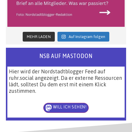
MEHR LADEN
Auf Instagram folgen
NSB AUF MASTODON
Hier wird der Nordstadtblogger Feed auf
ruhr.social angezeigt. Da er externe Ressourcen
lädt, solltest Du dem erst mit einem Klick
zustimmen.
WILL ICH SEHEN!