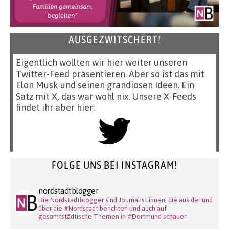
AUSGEZWITSCHERT!
Eigentlich wollten wir hier weiter unseren
Twitter-Feed präsentieren. Aber so ist das mit
Elon Musk und seinen grandiosen Ideen. Ein
Satz mit X, das war wohl nix. Unsere X-Feeds
findet ihr aber hier:
FOLGE UNS BEI INSTAGRAM!
nordstadtblogger
Die Nordstadtblogger sind Journalist:innen, die aus der und
über die #Nordstadt berichten und auch auf
gesamtstädtische Themen in #Dortmund schauen