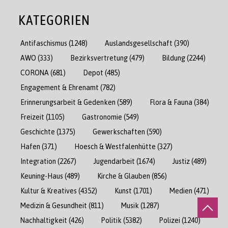
KATEGORIEN
Antifaschismus
(1248)
Auslandsgesellschaft
(390)
AWO
(333)
Bezirksvertretung
(479)
Bildung
(2244)
CORONA
(681)
Depot
(485)
Engagement & Ehrenamt
(782)
Erinnerungsarbeit & Gedenken
(589)
Flora & Fauna
(384)
Freizeit
(1105)
Gastronomie
(549)
Geschichte
(1375)
Gewerkschaften
(590)
Hafen
(371)
Hoesch & Westfalenhütte
(327)
Integration
(2267)
Jugendarbeit
(1674)
Justiz
(489)
Keuning-Haus
(489)
Kirche & Glauben
(856)
Kultur & Kreatives
(4352)
Kunst
(1701)
Medien
(471)
Medizin & Gesundheit
(811)
Musik
(1287)
Nachhaltigkeit
(426)
Politik
(5382)
Polizei
(1240)