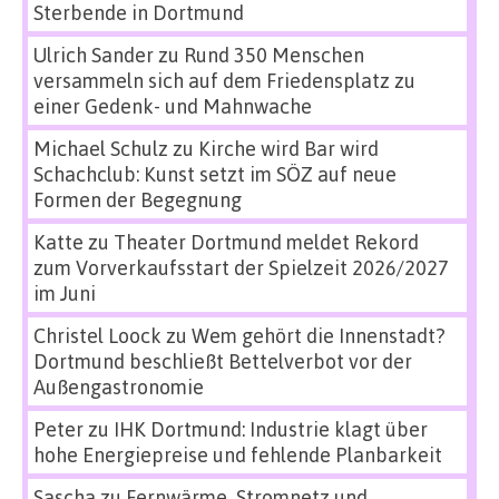
Sterbende in Dortmund
Ulrich Sander
zu
Rund 350 Menschen
versammeln sich auf dem Friedensplatz zu
einer Gedenk- und Mahnwache
Michael Schulz
zu
Kirche wird Bar wird
Schachclub: Kunst setzt im SÖZ auf neue
Formen der Begegnung
Katte
zu
Theater Dortmund meldet Rekord
zum Vorverkaufsstart der Spielzeit 2026/2027
im Juni
Christel Loock
zu
Wem gehört die Innenstadt?
Dortmund beschließt Bettelverbot vor der
Außengastronomie
Peter
zu
IHK Dortmund: Industrie klagt über
hohe Energiepreise und fehlende Planbarkeit
Sascha
zu
Fernwärme, Stromnetz und