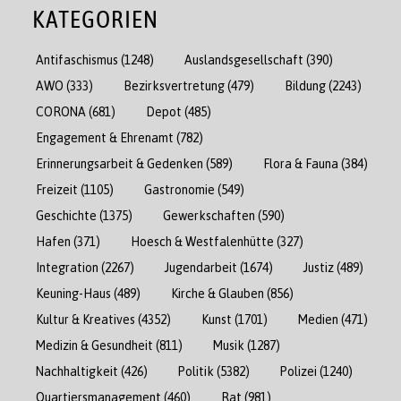
KATEGORIEN
Antifaschismus
(1248)
Auslandsgesellschaft
(390)
AWO
(333)
Bezirksvertretung
(479)
Bildung
(2243)
CORONA
(681)
Depot
(485)
Engagement & Ehrenamt
(782)
Erinnerungsarbeit & Gedenken
(589)
Flora & Fauna
(384)
Freizeit
(1105)
Gastronomie
(549)
Geschichte
(1375)
Gewerkschaften
(590)
Hafen
(371)
Hoesch & Westfalenhütte
(327)
Integration
(2267)
Jugendarbeit
(1674)
Justiz
(489)
Keuning-Haus
(489)
Kirche & Glauben
(856)
Kultur & Kreatives
(4352)
Kunst
(1701)
Medien
(471)
Medizin & Gesundheit
(811)
Musik
(1287)
Nachhaltigkeit
(426)
Politik
(5382)
Polizei
(1240)
Quartiersmanagement
(460)
Rat
(981)