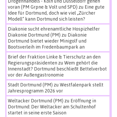
Drogenhandels - Köln und Düsseldorf gehen
voran (PM Grpne & Volt und SPD)
zu
Eine gute
Idee für Dortmund, doch wie viel „Zürcher
Modell“ kann Dortmund sich leisten?
Diakonie sucht ehrenamtliche Hospizhelfer
Diakonie Dortmund (PM)
zu
Diakonie
Dortmund bietet wieder Minigolf und
Bootsverleih im Fredenbaumpark an
Brief der Fraktion Linke & Tierschutz an den
Regierungspräsidenten
zu
Wem gehört die
Innenstadt? Dortmund beschließt Bettelverbot
vor der Außengastronomie
Stadt Dortmund (PM)
zu
Westfalenpark stellt
Jahresprogramm 2026 vor
Weltacker Dortmund (PM)
zu
Eröffnung in
Dortmund: Der Weltacker am Schultenhof
startet in seine erste Saison