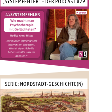
„SYSTEMFEHLER“ – DER PODCAST #29
SERIE: NORDSTADT-GESCHICHTE(N)