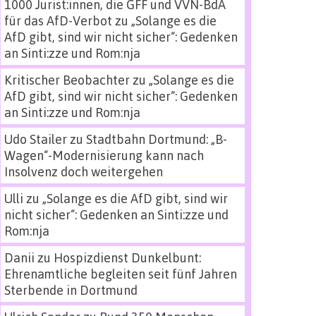
1000 Jurist:innen, die GFF und VVN-BdA
für das AfD-Verbot
zu
„Solange es die
AfD gibt, sind wir nicht sicher“: Gedenken
an Sinti:zze und Rom:nja
Kritischer Beobachter
zu
„Solange es die
AfD gibt, sind wir nicht sicher“: Gedenken
an Sinti:zze und Rom:nja
Udo Stailer
zu
Stadtbahn Dortmund: „B-
Wagen“-Modernisierung kann nach
Insolvenz doch weitergehen
Ulli
zu
„Solange es die AfD gibt, sind wir
nicht sicher“: Gedenken an Sinti:zze und
Rom:nja
Danii
zu
Hospizdienst Dunkelbunt:
Ehrenamtliche begleiten seit fünf Jahren
Sterbende in Dortmund