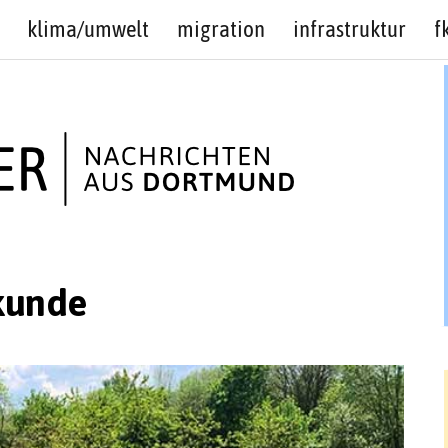
klima/umwelt
migration
infrastruktur
f
kunde