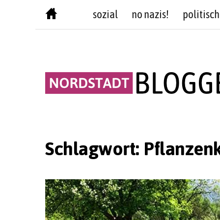
Skip
sozial
no nazis!
politisch
to
content
Schlagwort:
Pflanzen