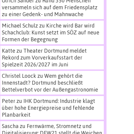
Ulrich Sander
zu
Rund 350 Menschen
versammeln sich auf dem Friedensplatz
zu einer Gedenk- und Mahnwache
Michael Schulz
zu
Kirche wird Bar wird
Schachclub: Kunst setzt im SÖZ auf neue
Formen der Begegnung
Katte
zu
Theater Dortmund meldet
Rekord zum Vorverkaufsstart der
Spielzeit 2026/2027 im Juni
Christel Loock
zu
Wem gehört die
Innenstadt? Dortmund beschließt
Bettelverbot vor der Außengastronomie
Peter
zu
IHK Dortmund: Industrie klagt
über hohe Energiepreise und fehlende
Planbarkeit
Sascha
zu
Fernwärme, Stromnetz und
Digitalisierung: DEW21 stellt die Weichen