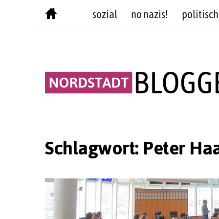
Skip
sozial
no nazis!
politisch
to
content
Schlagwort:
Peter Ha