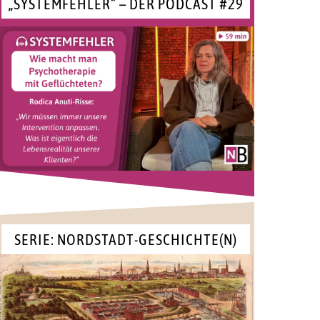
„SYSTEMFEHLER“ – DER PODCAST #29
SERIE: NORDSTADT-GESCHICHTE(N)