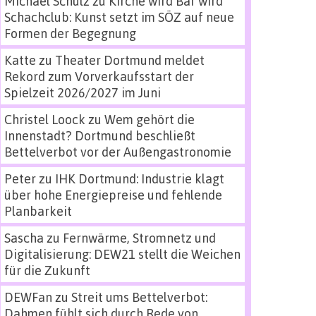
Michael Schulz
zu
Kirche wird Bar wird
Schachclub: Kunst setzt im SÖZ auf neue
Formen der Begegnung
Katte
zu
Theater Dortmund meldet
Rekord zum Vorverkaufsstart der
Spielzeit 2026/2027 im Juni
Christel Loock
zu
Wem gehört die
Innenstadt? Dortmund beschließt
Bettelverbot vor der Außengastronomie
Peter
zu
IHK Dortmund: Industrie klagt
über hohe Energiepreise und fehlende
Planbarkeit
Sascha
zu
Fernwärme, Stromnetz und
Digitalisierung: DEW21 stellt die Weichen
für die Zukunft
DEWFan
zu
Streit ums Bettelverbot:
Dahmen fühlt sich durch Rede von