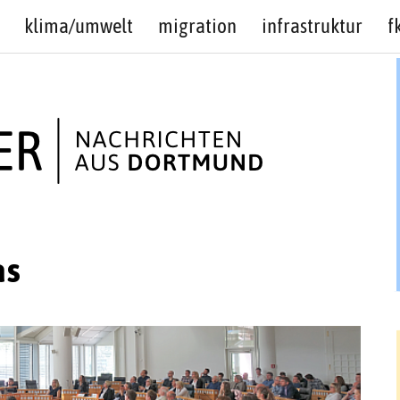
klima/umwelt
migration
infrastruktur
f
as