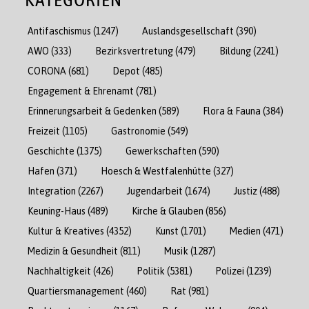
Antifaschismus
(1247)
Auslandsgesellschaft
(390)
AWO
(333)
Bezirksvertretung
(479)
Bildung
(2241)
CORONA
(681)
Depot
(485)
Engagement & Ehrenamt
(781)
Erinnerungsarbeit & Gedenken
(589)
Flora & Fauna
(384)
Freizeit
(1105)
Gastronomie
(549)
Geschichte
(1375)
Gewerkschaften
(590)
Hafen
(371)
Hoesch & Westfalenhütte
(327)
Integration
(2267)
Jugendarbeit
(1674)
Justiz
(488)
Keuning-Haus
(489)
Kirche & Glauben
(856)
Kultur & Kreatives
(4352)
Kunst
(1701)
Medien
(471)
Medizin & Gesundheit
(811)
Musik
(1287)
Nachhaltigkeit
(426)
Politik
(5381)
Polizei
(1239)
Quartiersmanagement
(460)
Rat
(981)