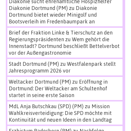
Diakonie sucht ehrenamtliche Hospizhelfer
Diakonie Dortmund (PM)
zu
Diakonie
Dortmund bietet wieder Minigolf und
Bootsverleih im Fredenbaumpark an
Brief der Fraktion Linke & Tierschutz an den
Regierungspräsidenten
zu
Wem gehört die
Innenstadt? Dortmund beschließt Bettelverbot
vor der Außengastronomie
Stadt Dortmund (PM)
zu
Westfalenpark stellt
Jahresprogramm 2026 vor
Weltacker Dortmund (PM)
zu
Eröffnung in
Dortmund: Der Weltacker am Schultenhof
startet in seine erste Saison
MdL Anja Butschkau (SPD) (PM)
zu
Mission
Wahlkreisverteidigung: Die SPD möchte mit
Kontinuität und neuen Ideen in den Landtag
Erzbistum Paderborn (PM)
zu
Nachfolge