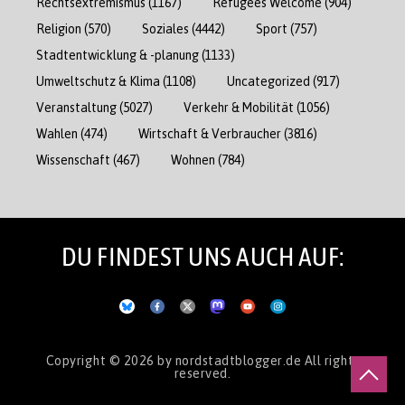
Rechtsextremismus
(1167)
Refugees Welcome
(904)
Religion
(570)
Soziales
(4442)
Sport
(757)
Stadtentwicklung & -planung
(1133)
Umweltschutz & Klima
(1108)
Uncategorized
(917)
Veranstaltung
(5027)
Verkehr & Mobilität
(1056)
Wahlen
(474)
Wirtschaft & Verbraucher
(3816)
Wissenschaft
(467)
Wohnen
(784)
DU FINDEST UNS AUCH AUF:
Copyright © 2026
by nordstadtblogger.de
All rights
reserved.