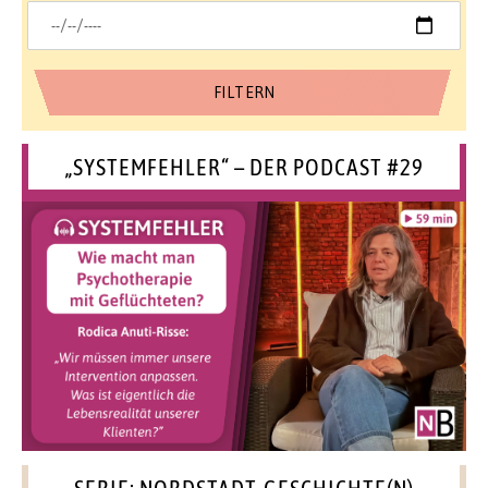
„SYSTEMFEHLER“ – DER PODCAST #29
SERIE: NORDSTADT-GESCHICHTE(N)