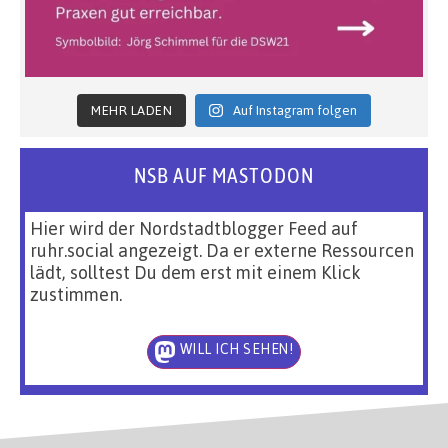
MEHR LADEN
Auf Instagram folgen
NSB AUF MASTODON
Hier wird der Nordstadtblogger Feed auf
ruhr.social angezeigt. Da er externe Ressourcen
lädt, solltest Du dem erst mit einem Klick
zustimmen.
WILL ICH SEHEN!