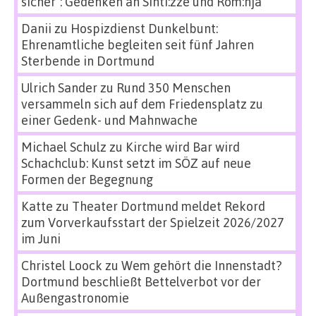
sicher“: Gedenken an Sinti:zze und Rom:nja
Danii
zu
Hospizdienst Dunkelbunt:
Ehrenamtliche begleiten seit fünf Jahren
Sterbende in Dortmund
Ulrich Sander
zu
Rund 350 Menschen
versammeln sich auf dem Friedensplatz zu
einer Gedenk- und Mahnwache
Michael Schulz
zu
Kirche wird Bar wird
Schachclub: Kunst setzt im SÖZ auf neue
Formen der Begegnung
Katte
zu
Theater Dortmund meldet Rekord
zum Vorverkaufsstart der Spielzeit 2026/2027
im Juni
Christel Loock
zu
Wem gehört die Innenstadt?
Dortmund beschließt Bettelverbot vor der
Außengastronomie