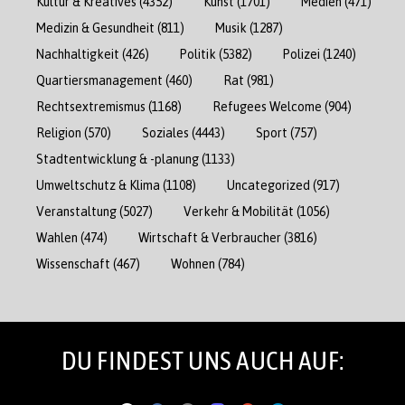
Kultur & Kreatives
(4352)
Kunst
(1701)
Medien
(471)
Medizin & Gesundheit
(811)
Musik
(1287)
Nachhaltigkeit
(426)
Politik
(5382)
Polizei
(1240)
Quartiersmanagement
(460)
Rat
(981)
Rechtsextremismus
(1168)
Refugees Welcome
(904)
Religion
(570)
Soziales
(4443)
Sport
(757)
Stadtentwicklung & -planung
(1133)
Umweltschutz & Klima
(1108)
Uncategorized
(917)
Veranstaltung
(5027)
Verkehr & Mobilität
(1056)
Wahlen
(474)
Wirtschaft & Verbraucher
(3816)
Wissenschaft
(467)
Wohnen
(784)
DU FINDEST UNS AUCH AUF: