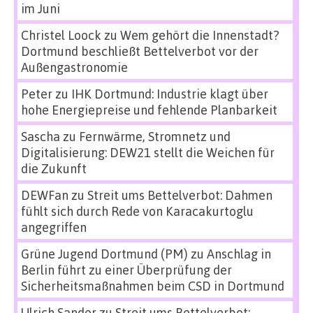
im Juni
Christel Loock
zu
Wem gehört die Innenstadt?
Dortmund beschließt Bettelverbot vor der
Außengastronomie
Peter
zu
IHK Dortmund: Industrie klagt über
hohe Energiepreise und fehlende Planbarkeit
Sascha
zu
Fernwärme, Stromnetz und
Digitalisierung: DEW21 stellt die Weichen für
die Zukunft
DEWFan
zu
Streit ums Bettelverbot: Dahmen
fühlt sich durch Rede von Karacakurtoglu
angegriffen
Grüne Jugend Dortmund (PM)
zu
Anschlag in
Berlin führt zu einer Überprüfung der
Sicherheitsmaßnahmen beim CSD in Dortmund
Ulrich Sander
zu
Streit ums Bettelverbot: