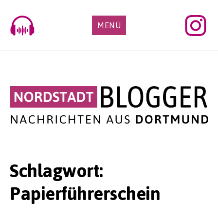
Skip
to
MENÜ
content
Schlagwort:
Papierführerschein