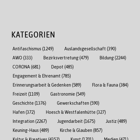
KATEGORIEN
Antifaschismus
(1249)
Auslandsgesellschaft
(390)
AWO
(333)
Bezirksvertretung
(479)
Bildung
(2244)
CORONA
(681)
Depot
(485)
Engagement & Ehrenamt
(785)
Erinnerungsarbeit & Gedenken
(589)
Flora & Fauna
(384)
Freizeit
(1109)
Gastronomie
(549)
Geschichte
(1376)
Gewerkschaften
(590)
Hafen
(372)
Hoesch & Westfalenhütte
(327)
Integration
(2267)
Jugendarbeit
(1675)
Justiz
(489)
Keuning-Haus
(489)
Kirche & Glauben
(857)
Kultur & Kreatives
(4352)
Kunst
(1701)
Medien
(471)