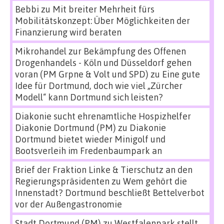
Bebbi
zu
Mit breiter Mehrheit fürs
Mobilitätskonzept: Über Möglichkeiten der
Finanzierung wird beraten
Mikrohandel zur Bekämpfung des Offenen
Drogenhandels - Köln und Düsseldorf gehen
voran (PM Grpne & Volt und SPD)
zu
Eine gute
Idee für Dortmund, doch wie viel „Zürcher
Modell“ kann Dortmund sich leisten?
Diakonie sucht ehrenamtliche Hospizhelfer
Diakonie Dortmund (PM)
zu
Diakonie
Dortmund bietet wieder Minigolf und
Bootsverleih im Fredenbaumpark an
Brief der Fraktion Linke & Tierschutz an den
Regierungspräsidenten
zu
Wem gehört die
Innenstadt? Dortmund beschließt Bettelverbot
vor der Außengastronomie
Stadt Dortmund (PM)
zu
Westfalenpark stellt