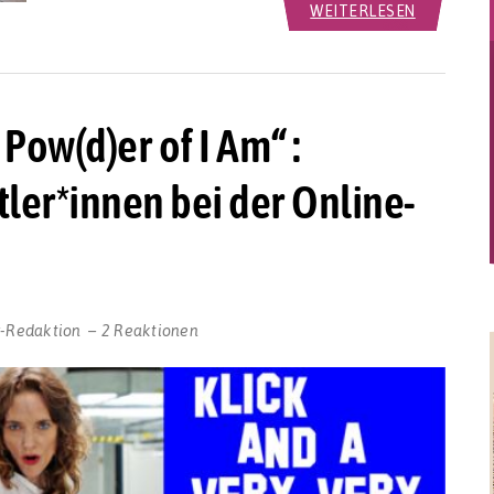
WEITERLESEN
ow(d)er of I Am“ :
ler*innen bei der Online-
r-Redaktion
2 Reaktionen