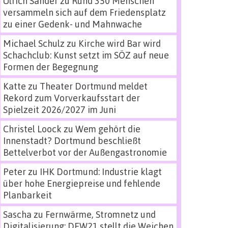
Ulrich Sander
zu
Rund 350 Menschen
versammeln sich auf dem Friedensplatz
zu einer Gedenk- und Mahnwache
Michael Schulz
zu
Kirche wird Bar wird
Schachclub: Kunst setzt im SÖZ auf neue
Formen der Begegnung
Katte
zu
Theater Dortmund meldet
Rekord zum Vorverkaufsstart der
Spielzeit 2026/2027 im Juni
Christel Loock
zu
Wem gehört die
Innenstadt? Dortmund beschließt
Bettelverbot vor der Außengastronomie
Peter
zu
IHK Dortmund: Industrie klagt
über hohe Energiepreise und fehlende
Planbarkeit
Sascha
zu
Fernwärme, Stromnetz und
Digitalisierung: DEW21 stellt die Weichen