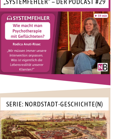
„SYSTEMFEHLER“ – DER PODCAST #29
SERIE: NORDSTADT-GESCHICHTE(N)