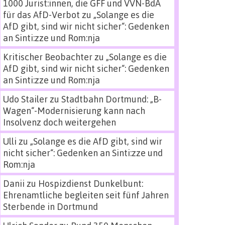
1000 Jurist:innen, die GFF und VVN-BdA
für das AfD-Verbot
zu
„Solange es die
AfD gibt, sind wir nicht sicher“: Gedenken
an Sinti:zze und Rom:nja
Kritischer Beobachter
zu
„Solange es die
AfD gibt, sind wir nicht sicher“: Gedenken
an Sinti:zze und Rom:nja
Udo Stailer
zu
Stadtbahn Dortmund: „B-
Wagen“-Modernisierung kann nach
Insolvenz doch weitergehen
Ulli
zu
„Solange es die AfD gibt, sind wir
nicht sicher“: Gedenken an Sinti:zze und
Rom:nja
Danii
zu
Hospizdienst Dunkelbunt:
Ehrenamtliche begleiten seit fünf Jahren
Sterbende in Dortmund