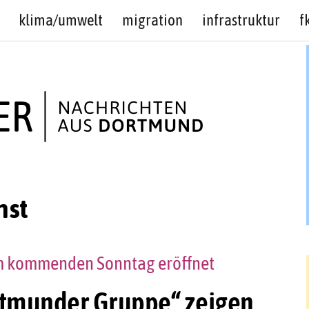
klima/umwelt
migration
infrastruktur
f
nst
am kommenden Sonntag eröffnet
rtmunder Gruppe“ zeigen