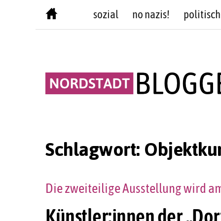
Skip
sozial
no nazis!
politisch
to
content
Schlagwort:
Objektku
Die zweiteilige Ausstellung wird 
Künstler:innen der „Do